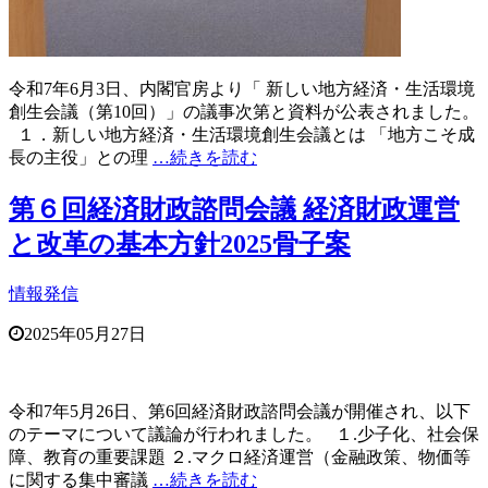
令和7年6月3日、内閣官房より「 新しい地方経済・生活環境
創生会議（第10回）」の議事次第と資料が公表されました。
１．新しい地方経済・生活環境創生会議とは 「地方こそ成
長の主役」との理
…続きを読む
第６回経済財政諮問会議 経済財政運営
と改革の基本方針2025骨子案
情報発信
2025年05月27日
令和7年5月26日、第6回経済財政諮問会議が開催され、以下
のテーマについて議論が行われました。 １.少子化、社会保
障、教育の重要課題 ２.マクロ経済運営（金融政策、物価等
に関する集中審議
…続きを読む