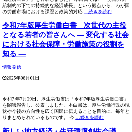
給制約の下での持続的な経済成長」という観点から、わが国
の労働市場における課題と政策的対応
…続きを読む
令和7年版厚生労働白書 次世代の主役
となる若者の皆さんへ — 変化する社会
における社会保障・労働施策の役割を
知る —
情報発信
2025年08月01日
令和7 年7月29日、厚生労働省は「令和7年版厚生労働白書」
を閣議報告し、公表しました。本白書は、厚生労働行政の現
状や今後の方向性を広く国民に伝えることを目的に、毎年と
りまとめられているものです。 今
…続きを読む
新しい地方経済・生活環境創生会議