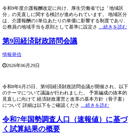
令和9年度介護報酬改定に向け、厚生労働省では「地域区
分」の見直しに関する検討が進められています。 地域区分
は、介護報酬の1単位あたりの単価に影響する制度であり、
公務員の地域手当を原則として基準に設定さ
…続きを読む
第9回経済財政諮問会議
情報発信
2026年06月29日
令和8年6月25日、第9回経済財政諮問会議が開催され、以下
のテーマについて議論が行われました。 予算編成の抜本的
見直しに向けて 経済財政運営と改革の基本方針（骨子案）
について 詳細は以下をご確認くださ
…続きを読む
令和7年国勢調査人口（速報値）に基づ
く試算結果の概要