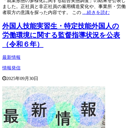
「就業形態の多様化に関する総合実態調査」の結果を公表し
ました。正社員と非正社員の雇用構造変化や、事業所・労働
者双方の意識を探った内容です。 この
…続きを読む
外国人技能実習生・特定技能外国人の
労働環境に関する監督指導状況を公表
（令和６年）
最新情報
情報発信
2025年09月30日