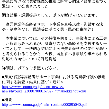
事業における消費者保護の推進に関する調査＜結果に基づく
通知＞」が公表されました。
調査結果・課題提起として、以下が挙げられています。
・身元保証等高齢者サポート事業を直接規律・監督する法
令・制度等なし（民法等に基づく民・民の自由契約）
・本事業については、その特徴を踏まえ、事業者による工夫
した取組もみられるが、身寄りのない高齢者を支援するサー
ビスとして、一般的な契約に比べ消費者保護の必要性が高い
と考えられることから、今後、留意すべき事項や求められる
対応の方向性について課題提起
詳細は、以下をご参照ください。
■身元保証等高齢者サポート事業における消費者保護の推進
に関する調査＜結果に基づく通知＞
https://www.soumu.go.jp/menu_news/s-
news/hyouka_230807000167327.html#kekkahoukoku
■概要
https://www.soumu.go.jp/main_content/000895040.pdf