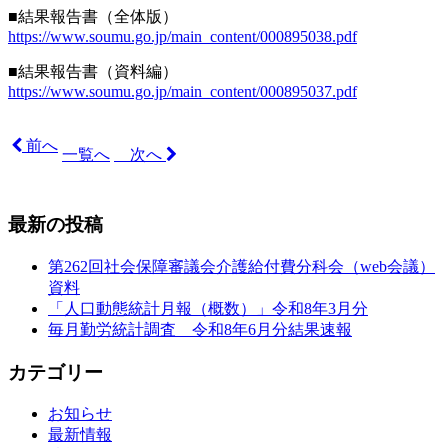
■結果報告書（全体版）
https://www.soumu.go.jp/main_content/000895038.pdf
■結果報告書（資料編）
https://www.soumu.go.jp/main_content/000895037.pdf
前へ
一覧へ
次へ
最新の投稿
第262回社会保障審議会介護給付費分科会（web会議）
資料
「人口動態統計月報（概数）」令和8年3月分
毎月勤労統計調査 令和8年6月分結果速報
カテゴリー
お知らせ
最新情報