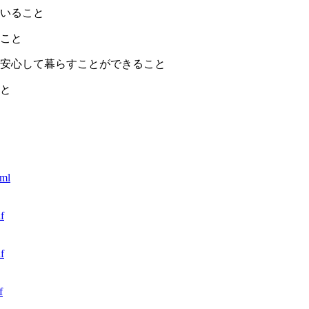
でいること
ること
で安心して暮らすことができること
こと
tml
f
f
f