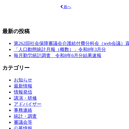
前へ
最新の投稿
第262回社会保障審議会介護給付費分科会（web会議）
「人口動態統計月報（概数）」令和8年3月分
毎月勤労統計調査 令和8年6月分結果速報
カテゴリー
お知らせ
最新情報
情報発信
講演・研修
アドバイザー
事務連絡
統計・調査
審議会等
公募情報