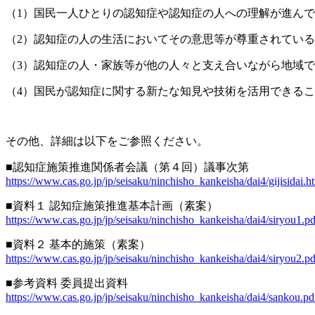
（1）国民一人ひとりの認知症や認知症の人への理解が進ん
（2）認知症の人の生活においてその意思等が尊重されてい
（3）認知症の人・家族等が他の人々と支え合いながら地域
（4）国民が認知症に関する新たな知見や技術を活用できる
その他、詳細は以下をご参照ください。
■認知症施策推進関係者会議（第４回）議事次第
https://www.cas.go.jp/jp/seisaku/ninchisho_kankeisha/dai4/gijisidai.h
■資料１ 認知症施策推進基本計画（素案）
https://www.cas.go.jp/jp/seisaku/ninchisho_kankeisha/dai4/siryou1.pd
■資料２ 基本的施策（素案）
https://www.cas.go.jp/jp/seisaku/ninchisho_kankeisha/dai4/siryou2.pd
■参考資料 委員提出資料
https://www.cas.go.jp/jp/seisaku/ninchisho_kankeisha/dai4/sankou.pd