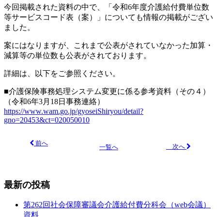
今回掲載された資料の中で、「令和6年度介護給付費単位数
等サービスコード表（案）」についても情報の掲載がござい
ました。
案にはなりますが、これまで公表がされていなかった加算・
減算等の単位数も公表がされております。
詳細は、以下をご参照ください。
■介護保険事務処理システム変更に係る参考資料（その４）
（令和6年3月18日事務連絡）
https://www.wam.go.jp/gyoseiShiryou/detail?
gno=20453&ct=020050010
前へ
次へ
一覧へ
最新の投稿
第262回社会保障審議会介護給付費分科会（web会議）
資料