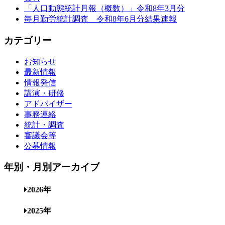
「人口動態統計月報（概数）」令和8年3月分
毎月勤労統計調査 令和8年6月分結果速報
カテゴリー
お知らせ
最新情報
情報発信
講演・研修
アドバイザー
事務連絡
統計・調査
審議会等
公募情報
年別・月別アーカイブ
2026年
2025年