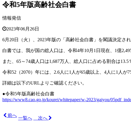
令和5年版高齢社会白書
情報発信
2023年06月26日
6月20日（火）、2023年版の「高齢社会白書」を閣議決定さ
白書では、我が国の総人口は、令和4年10月1日現在、1億2,4
また、65～74歳人口は1,687万人、総人口に占める割合は13.
令和52（2070）年には、2.6人に1人が65歳以上、4人に1人
詳細は以下のURLよりご確認ください。
●令和5年版高齢社会白書
https://www8.cao.go.jp/kourei/whitepaper/w-2023/gaiyou/05pdf_ind
前へ
一覧へ
次へ