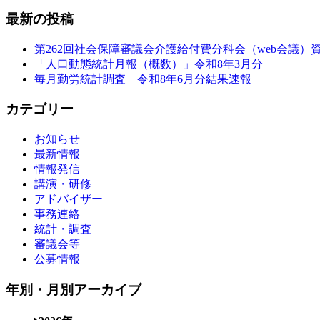
最新の投稿
第262回社会保障審議会介護給付費分科会（web会議）
「人口動態統計月報（概数）」令和8年3月分
毎月勤労統計調査 令和8年6月分結果速報
カテゴリー
お知らせ
最新情報
情報発信
講演・研修
アドバイザー
事務連絡
統計・調査
審議会等
公募情報
年別・月別アーカイブ