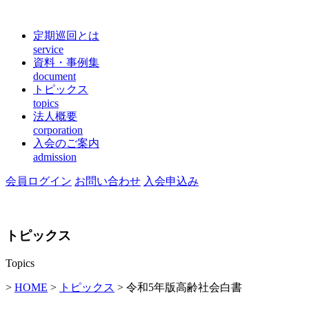
定期巡回とは
service
資料・事例集
document
トピックス
topics
法人概要
corporation
入会のご案内
admission
会員ログイン
お問い合わせ
入会申込み
トピックス
Topics
>
HOME
>
トピックス
> 令和5年版高齢社会白書