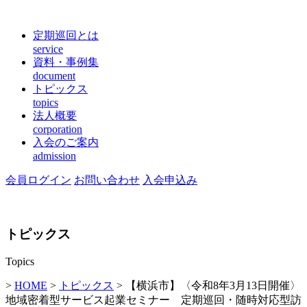
定期巡回とは
service
資料・事例集
document
トピックス
topics
法人概要
corporation
入会のご案内
admission
会員ログイン
お問い合わせ
入会申込み
トピックス
Topics
>
HOME
>
トピックス
> 【横浜市】〈令和8年3月13日開催〉
地域密着型サービス起業セミナー 定期巡回・随時対応型訪