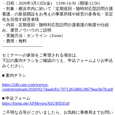
・日程：2026年3月13日(金) 13:00-14:30（開場:12:50）
・対象：横浜市内に於いて「定期巡回・随時対応型訪問介護
看護」の新規開設をお考えの事業所様や
経営の多角化・安定
化を目指す経営者様
・内容：定期巡回・随時対応型訪問介護看護の制度や仕組
み、運営ノウハウのご説明
・実施方法：オンライン（Zoom）
・費用：無料
――――――――――
セミナーへの参加をご希望される場合は、
下記の案内チラシをご確認のうえ、申込フォームよりお申込
みください。
■ 案内チラシ
https://24h-care.com/wp/wp-
content/uploads/2026/02/74aa4c81c70712b5480c28679eacbb78.pdf
■ 申込フォーム
https://forms.gle/AFMevporXkUBfDZx8
ご不明な点等がございましたら、お気軽に事務局までお問い