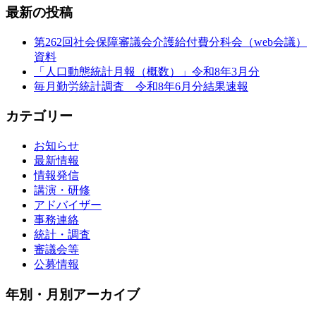
最新の投稿
第262回社会保障審議会介護給付費分科会（web会議）
資料
「人口動態統計月報（概数）」令和8年3月分
毎月勤労統計調査 令和8年6月分結果速報
カテゴリー
お知らせ
最新情報
情報発信
講演・研修
アドバイザー
事務連絡
統計・調査
審議会等
公募情報
年別・月別アーカイブ