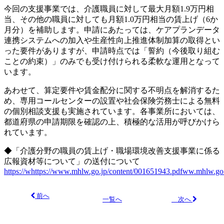
今回の支援事業では、介護職員に対して最大月額1.9万円相
当、その他の職員に対しても月額1.0万円相当の賃上げ（6か
月分）を補助します。申請にあたっては、ケアプランデータ
連携システムへの加入や生産性向上推進体制加算の取得とい
った要件がありますが、申請時点では「誓約（今後取り組む
ことの約束）」のみでも受け付けられる柔軟な運用となって
います。
あわせて、算定要件や賃金配分に関する不明点を解消するた
め、専用コールセンターの設置や社会保険労務士による無料
の個別相談支援も実施されています。各事業所においては、
都道府県の申請期限を確認の上、積極的な活用が呼びかけら
れています。
◆「介護分野の職員の賃上げ・職場環境改善支援事業に係る
広報資材等について」の送付について
https://whttps://www.mhlw.go.jp/content/001651943.pdfww.mhlw.go
前へ
次へ
一覧へ