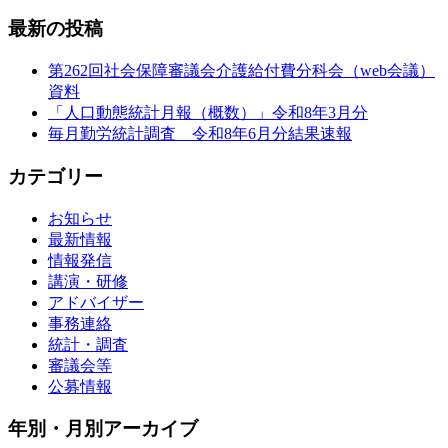
最新の投稿
第262回社会保障審議会介護給付費分科会（web会議）
資料
「人口動態統計月報（概数）」令和8年3月分
毎月勤労統計調査 令和8年6月分結果速報
カテゴリー
お知らせ
最新情報
情報発信
講演・研修
アドバイザー
事務連絡
統計・調査
審議会等
公募情報
年別・月別アーカイブ