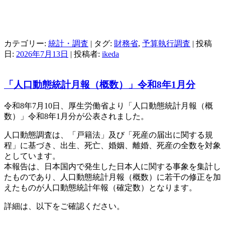
カテゴリー:
統計・調査
| タグ:
財務省
,
予算執行調査
| 投稿
日:
2026年7月13日
|
投稿者:
ikeda
「人口動態統計月報（概数）」令和8年1月分
令和8年7月10日、厚生労働省より「人口動態統計月報（概
数）」令和8年1月分が公表されました。
人口動態調査は、「戸籍法」及び「死産の届出に関する規
程」に基づき、出生、死亡、婚姻、離婚、死産の全数を対象
としています。
本報告は、日本国内で発生した日本人に関する事象を集計し
たものであり、人口動態統計月報（概数）に若干の修正を加
えたものが人口動態統計年報（確定数）となります。
詳細は、以下をご確認ください。