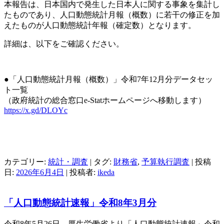
本報告は、日本国内で発生した日本人に関する事象を集計し
たものであり、人口動態統計月報（概数）に若干の修正を加
えたものが人口動態統計年報（確定数）となります。
詳細は、以下をご確認ください。
●「人口動態統計月報（概数）」令和7年12月分データセッ
ト一覧
（政府統計の総合窓口e-Statホームページへ移動します）
https://x.gd/DLOYc
カテゴリー:
統計・調査
| タグ:
財務省
,
予算執行調査
| 投稿
日:
2026年6月4日
|
投稿者:
ikeda
「人口動態統計速報」令和8年3月分
令和8年5月26日、厚生労働省より「人口動態統計速報」令和