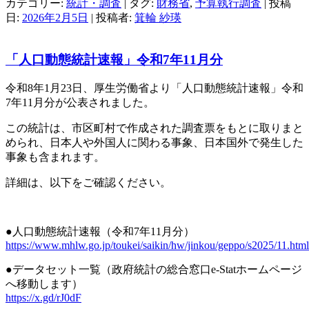
カテゴリー:
統計・調査
| タグ:
財務省
,
予算執行調査
| 投稿
日:
2026年2月5日
|
投稿者:
箕輪 紗瑛
「人口動態統計速報」令和7年11月分
令和8年1月23日、厚生労働省より「人口動態統計速報」令和
7年11月分が公表されました。
この統計は、市区町村で作成された調査票をもとに取りまと
められ、日本人や外国人に関わる事象、日本国外で発生した
事象も含まれます。
詳細は、以下をご確認ください。
●人口動態統計速報（令和7年11月分）
https://www.mhlw.go.jp/toukei/saikin/hw/jinkou/geppo/s2025/11.html
●データセット一覧（政府統計の総合窓口e-Statホームページ
へ移動します）
https://x.gd/rJ0dF