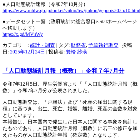
●人口動態統計速報（令和7年10月分）
https://www.mhlw.go.jp/toukei/saikin/hw/jinkou/geppo/s2025/10.htm
●データセット一覧（政府統計の総合窓口e-Statホームページ
へ移動します）
https://x.gd/MVuWy
カテゴリー:
統計・調査
| タグ:
財務省
,
予算執行調査
| 投稿
日:
2025年12月24日
|
投稿者:
箕輪 紗瑛
「人口動態統計月報（概数）」令和７年7月分
令和7年12月5日、厚生労働省より「「人口動態統計月報（概
数）」令和7年7月分が公表されました。
人口動態調査は、「戸籍法」及び「死産の届出に関する規
程」に基づき、出生、死亡、婚姻、離婚、死産の全数を対象
としています。
本報告は、日本国内で発生した日本人に関する事象を集計し
たものであり、人口動態統計月報（概数）に若干の修正を加
えたものが人口動態統計年報（確定数）となります。