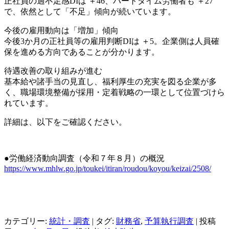
正社員の過不足感DIは ＋46、パートタイム労働者も ＋27
で、依然として「不足」傾向が続いています。
今後の雇用動向は「増加」傾向
今後3か月の正社員等の雇用判断DIは ＋5。企業側は人員確
保を進める方向であることが分かります。
待遇改善の取り組みが進む
基本給や諸手当の見直し、福利厚生の充実を図る企業が多
く、職場環境整備が採用・定着戦略の一環として位置づけら
れています。
詳細は、以下をご確認ください。
●労働経済動向調査（令和７年８月）の概況
https://www.mhlw.go.jp/toukei/itiran/roudou/koyou/keizai/2508/
カテゴリー:
統計・調査
| タグ:
財務省
,
予算執行調査
| 投稿