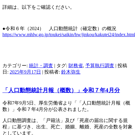
詳細は、以下をご確認ください。
●令和６年（2024） 人口動態統計（確定数）の概況
https://www.mhlw.go.jp/toukei/saikin/hw/jinkou/kakutei24/index.htm
カテゴリー:
統計・調査
| タグ:
財務省
,
予算執行調査
| 投稿
日:
2025年9月17日
|
投稿者:
鈴木弥生
「人口動態統計月報（概数）」令和７年4月分
令和7年9月5日、厚生労働省より「「人口動態統計月報（概
数）」令和７年4月分が公表されました。
人口動態調査は、「戸籍法」及び「死産の届出に関する規
程」に基づき、出生、死亡、婚姻、離婚、死産の全数を対象
としています。