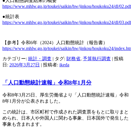
●人口動態調査結果の概要
https://www.mhlw.go.jp/toukei/saikin/hw/jinkou/houkoku24/dl/02.pd
●統計表
https://www.mhlw.go.jp/toukei/saikin/hw/jinkou/houkoku24/dl/03.pd
【参考】
令和6年（2024）人口動態統計（報告書）
https://www.mhlw.go.jp/toukei/saikin/hw/jinkou/houkoku24/index.ht
カテゴリー:
統計・調査
| タグ:
財務省
,
予算執行調査
| 投稿
日:
2026年3月27日
|
投稿者:
ikeda
「人口動態統計速報」令和8年1月分
令和8年3月25日、厚生労働省より「人口動態統計速報」令和
8年1月分が公表されました。
この統計は、市区町村で作成された調査票をもとに取りまと
められ、日本人や外国人に関わる事象、日本国外で発生した
事象も含まれます。