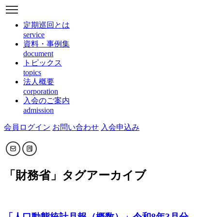
定期巡回とは
service
資料・事例集
document
トピックス
topics
法人概要
corporation
入会のご案内
admission
会員ログイン
お問い合わせ
入会申込み
「
財務省
」タグアーカイブ
「人口動態統計月報（概数）」令和8年3月分