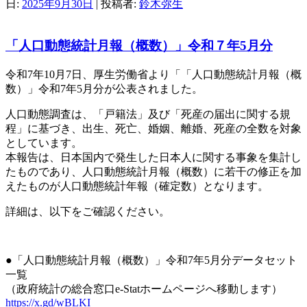
日:
2025年9月30日
|
投稿者:
鈴木弥生
「人口動態統計月報（概数）」令和７年5月分
令和7年10月7日、厚生労働省より「「人口動態統計月報（概
数）」令和7年5月分が公表されました。
人口動態調査は、「戸籍法」及び「死産の届出に関する規
程」に基づき、出生、死亡、婚姻、離婚、死産の全数を対象
としています。
本報告は、日本国内で発生した日本人に関する事象を集計し
たものであり、人口動態統計月報（概数）に若干の修正を加
えたものが人口動態統計年報（確定数）となります。
詳細は、以下をご確認ください。
●「人口動態統計月報（概数）」令和7年5月分データセット
一覧
（政府統計の総合窓口e-Statホームページへ移動します）
https://x.gd/wBLKI