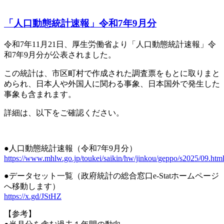
「人口動態統計速報」令和7年9月分
令和7年11月21日、厚生労働省より「人口動態統計速報」令
和7年9月分が公表されました。
この統計は、市区町村で作成された調査票をもとに取りまと
められ、日本人や外国人に関わる事象、日本国外で発生した
事象も含まれます。
詳細は、以下をご確認ください。
●人口動態統計速報（令和7年9月分）
https://www.mhlw.go.jp/toukei/saikin/hw/jinkou/geppo/s2025/09.htm
●データセット一覧（政府統計の総合窓口e-Statホームページ
へ移動します）
https://x.gd/JStHZ
【参考】