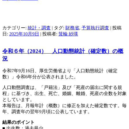
カテゴリー:
統計・調査
| タグ:
財務省
,
予算執行調査
| 投稿
日:
2025年10月9日
|
投稿者:
箕輪 紗瑛
令和６年（2024） 人口動態統計（確定数）の概
況
令和7年9月16日、厚生労働省より「人口動態統計（確定
数）」令和6年分が公表されました。
人口動態調査は、「戸籍法」及び「死産の届出に関する規
程」に基づき、出生、死亡、婚姻、離婚、死産の全数を対象
としています。
本報告は、月報年計（概数）に修正を加えた確定数です。毎
年、調査年の翌年9月頃に公表しています。
結果のポイント
■ 出生数：過去最少