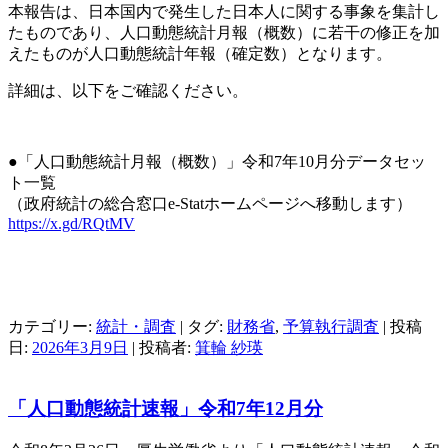
本報告は、日本国内で発生した日本人に関する事象を集計し
たものであり、人口動態統計月報（概数）に若干の修正を加
えたものが人口動態統計年報（確定数）となります。
詳細は、以下をご確認ください。
●「人口動態統計月報（概数）」令和7年10月分データセッ
ト一覧
（政府統計の総合窓口e-Statホームページへ移動します）
https://x.gd/RQtMV
カテゴリー:
統計・調査
| タグ:
財務省
,
予算執行調査
| 投稿
日:
2026年3月9日
|
投稿者:
箕輪 紗瑛
「人口動態統計速報」令和7年12月分