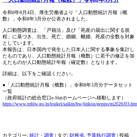
令和8年8月4日、厚生労働省より「人口動態統計月報（概
数）」令和8年3月分が公表されました。
人口動態調査は、「戸籍法」及び「死産の届出に関する規
程」に基づき、出生、死亡、婚姻、離婚、死産の全数を対象
としています。
本報告は、日本国内で発生した日本人に関する事象を集計し
たものであり、人口動態統計月報（概数）に若干の修正を加
えたものが人口動態統計年報（確定数）となります。
詳細は、以下をご確認ください。
●「人口動態統計月報（概数）」令和8年3月分データセット
一覧
（政府統計の総合窓口e-Statホームページへ移動します）
https://www.mhlw.go.jp/toukei/saikin/hw/jinkou/geppo/m2026/03.ht
カテゴリー:
統計・調査
| タグ:
財務省
,
予算執行調査
| 投稿