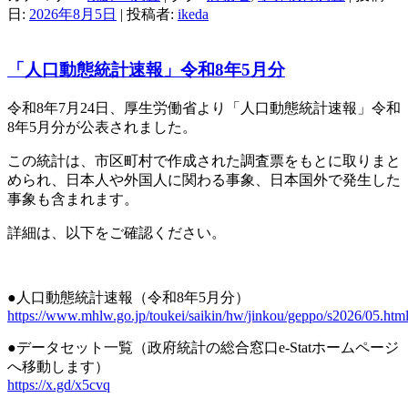
日:
2026年8月5日
|
投稿者:
ikeda
「人口動態統計速報」令和8年5月分
令和8年7月24日、厚生労働省より「人口動態統計速報」令和
8年5月分が公表されました。
この統計は、市区町村で作成された調査票をもとに取りまと
められ、日本人や外国人に関わる事象、日本国外で発生した
事象も含まれます。
詳細は、以下をご確認ください。
●人口動態統計速報（令和8年5月分）
https://www.mhlw.go.jp/toukei/saikin/hw/jinkou/geppo/s2026/05.htm
●データセット一覧（政府統計の総合窓口e-Statホームページ
へ移動します）
https://x.gd/x5cvq