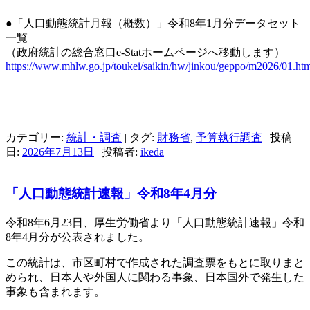
●「人口動態統計月報（概数）」令和8年1月分データセット
一覧
（政府統計の総合窓口e-Statホームページへ移動します）
https://www.mhlw.go.jp/toukei/saikin/hw/jinkou/geppo/m2026/01.ht
カテゴリー:
統計・調査
| タグ:
財務省
,
予算執行調査
| 投稿
日:
2026年7月13日
|
投稿者:
ikeda
「人口動態統計速報」令和8年4月分
令和8年6月23日、厚生労働省より「人口動態統計速報」令和
8年4月分が公表されました。
この統計は、市区町村で作成された調査票をもとに取りまと
められ、日本人や外国人に関わる事象、日本国外で発生した
事象も含まれます。