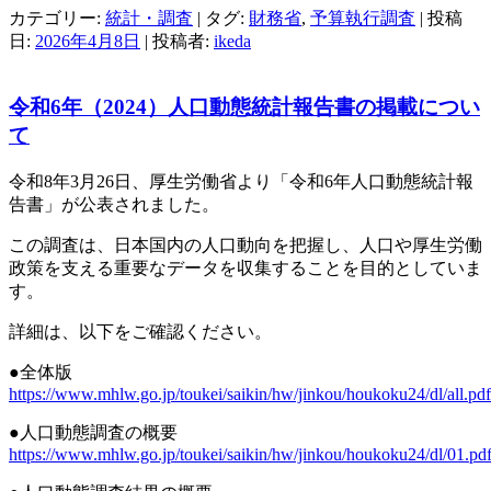
カテゴリー:
統計・調査
| タグ:
財務省
,
予算執行調査
| 投稿
日:
2026年4月8日
|
投稿者:
ikeda
令和6年（2024）人口動態統計報告書の掲載につい
て
令和8年3月26日、厚生労働省より「令和6年人口動態統計報
告書」が公表されました。
この調査は、日本国内の人口動向を把握し、人口や厚生労働
政策を支える重要なデータを収集することを目的としていま
す。
詳細は、以下をご確認ください。
●全体版
https://www.mhlw.go.jp/toukei/saikin/hw/jinkou/houkoku24/dl/all.pdf
●人口動態調査の概要
https://www.mhlw.go.jp/toukei/saikin/hw/jinkou/houkoku24/dl/01.pd