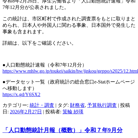
令和8年2月26日、厚生労働省より「人口動態統計速報」令和
7年12月分が公表されました。
この統計は、市区町村で作成された調査票をもとに取りまと
められ、日本人や外国人に関わる事象、日本国外で発生した
事象も含まれます。
詳細は、以下をご確認ください。
●人口動態統計速報（令和7年12月分）
https://www.mhlw.go.jp/toukei/saikin/hw/jinkou/geppo/s2025/12.htm
●データセット一覧（政府統計の総合窓口e-Statホームページ
へ移動します）
https://x.gd/Y6SX2
カテゴリー:
統計・調査
| タグ:
財務省
,
予算執行調査
| 投稿
日:
2026年2月27日
|
投稿者:
箕輪 紗瑛
「人口動態統計月報（概数）」令和７年9月分