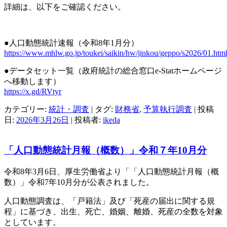
詳細は、以下をご確認ください。
●人口動態統計速報（令和8年1月分）
https://www.mhlw.go.jp/toukei/saikin/hw/jinkou/geppo/s2026/01.htm
●データセット一覧（政府統計の総合窓口e-Statホームページ
へ移動します）
https://x.gd/RVtyr
カテゴリー:
統計・調査
| タグ:
財務省
,
予算執行調査
| 投稿
日:
2026年3月26日
|
投稿者:
ikeda
「人口動態統計月報（概数）」令和７年10月分
令和8年3月6日、厚生労働省より「「人口動態統計月報（概
数）」令和7年10月分が公表されました。
人口動態調査は、「戸籍法」及び「死産の届出に関する規
程」に基づき、出生、死亡、婚姻、離婚、死産の全数を対象
としています。