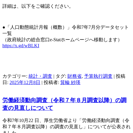
詳細は、以下をご確認ください。
●「人口動態統計月報（概数）」令和7年7月分データセット
一覧
（政府統計の総合窓口e-Statホームページへ移動します）
https://x.gd/wBLKI
カテゴリー:
統計・調査
| タグ:
財務省
,
予算執行調査
| 投稿
日:
2025年12月8日
|
投稿者:
箕輪 紗瑛
労働経済動向調査（令和７年８月調査以降）の調
査の見直しについて
令和7年10月22 日、厚生労働省より「労働経済動向調査（令
和７年８月調査以降）の調査の見直し」についてが公表され
ました。