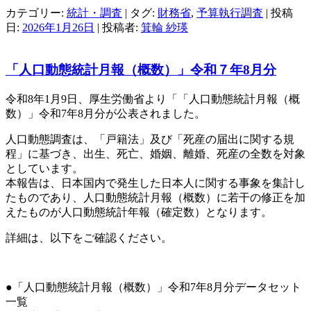
カテゴリー:
統計・調査
| タグ:
財務省
,
予算執行調査
| 投稿
日:
2026年1月26日
|
投稿者:
箕輪 紗瑛
「人口動態統計月報（概数）」令和７年8月分
令和8年1月9日、厚生労働省より「「人口動態統計月報（概
数）」令和7年8月分が公表されました。
人口動態調査は、「戸籍法」及び「死産の届出に関する規
程」に基づき、出生、死亡、婚姻、離婚、死産の全数を対象
としています。
本報告は、日本国内で発生した日本人に関する事象を集計し
たものであり、人口動態統計月報（概数）に若干の修正を加
えたものが人口動態統計年報（確定数）となります。
詳細は、以下をご確認ください。
●「人口動態統計月報（概数）」令和7年8月分データセット
一覧