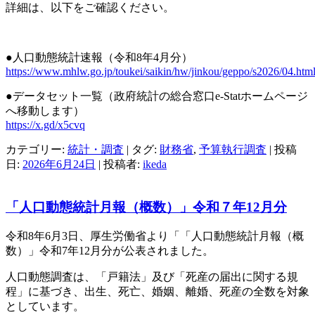
詳細は、以下をご確認ください。
●人口動態統計速報（令和8年4月分）
https://www.mhlw.go.jp/toukei/saikin/hw/jinkou/geppo/s2026/04.htm
●データセット一覧（政府統計の総合窓口e-Statホームページ
へ移動します）
https://x.gd/x5cvq
カテゴリー:
統計・調査
| タグ:
財務省
,
予算執行調査
| 投稿
日:
2026年6月24日
|
投稿者:
ikeda
「人口動態統計月報（概数）」令和７年12月分
令和8年6月3日、厚生労働省より「「人口動態統計月報（概
数）」令和7年12月分が公表されました。
人口動態調査は、「戸籍法」及び「死産の届出に関する規
程」に基づき、出生、死亡、婚姻、離婚、死産の全数を対象
としています。