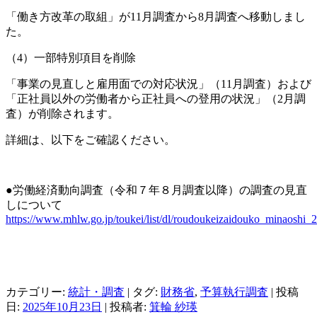
「働き方改革の取組」が11月調査から8月調査へ移動しまし
た。
（4）一部特別項目を削除
「事業の見直しと雇用面での対応状況」（11月調査）および
「正社員以外の労働者から正社員への登用の状況」（2月調
査）が削除されます。
詳細は、以下をご確認ください。
●労働経済動向調査（令和７年８月調査以降）の調査の見直
しについて
https://www.mhlw.go.jp/toukei/list/dl/roudoukeizaidouko_minaoshi_
カテゴリー:
統計・調査
| タグ:
財務省
,
予算執行調査
| 投稿
日:
2025年10月23日
|
投稿者:
箕輪 紗瑛