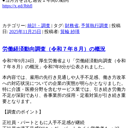
●当月分を含む過去１年間の動向
https://x.gd/Jbhfl
カテゴリー:
統計・調査
| タグ:
財務省
,
予算執行調査
| 投稿
日:
2025年11月25日
|
投稿者:
箕輪 紗瑛
労働経済動向調査（令和７年８月）の概況
令和7年9月24日、厚生労働省より「労働経済動向調査（令和
７年８月）の概況」令和7年8分が公表されました。
本内容では、雇用の先行き見通しや人手不足感、働き方改革
への対応状況についての企業の実態が明らかとなりました。
特に介護・医療分野を含むサービス業では、引き続き労働力
不足が深刻であり、各事業所の採用・定着対策が引き続き重
要となります。
【調査のポイント】
正社員・パートともに人手不足感が継続