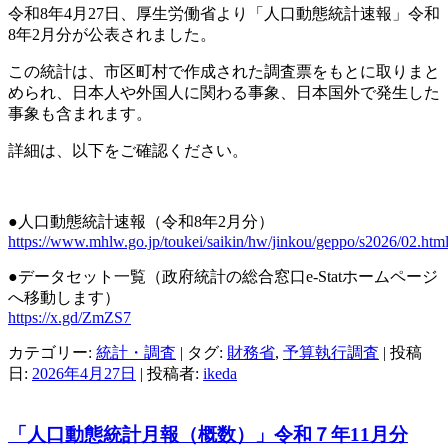
令和8年4月27日、厚生労働省より「人口動態統計速報」令和
8年2月分が公表されました。
この統計は、市区町村で作成された調査票をもとに取りまと
められ、日本人や外国人に関わる事象、日本国外で発生した
事象も含まれます。
詳細は、以下をご確認ください。
●人口動態統計速報（令和8年2月分）
https://www.mhlw.go.jp/toukei/saikin/hw/jinkou/geppo/s2026/02.htm
●データセット一覧（政府統計の総合窓口e-Statホームページ
へ移動します）
https://x.gd/ZmZS7
カテゴリー:
統計・調査
| タグ:
財務省
,
予算執行調査
| 投稿
日:
2026年4月27日
|
投稿者:
ikeda
「人口動態統計月報（概数）」令和７年11月分