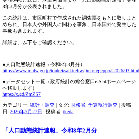
8年3月分が公表されました。
この統計は、市区町村で作成された調査票をもとに取りまと
められ、日本人や外国人に関わる事象、日本国外で発生した
事象も含まれます。
詳細は、以下をご確認ください。
●人口動態統計速報（令和8年3月分）
https://www.mhlw.go.jp/toukei/saikin/hw/jinkou/geppo/s2026/03.htm
●データセット一覧（政府統計の総合窓口e-Statホームページ
へ移動します）
https://x.gd/ZmZS7
カテゴリー:
統計・調査
| タグ:
財務省
,
予算執行調査
| 投稿
日:
2026年5月27日
|
投稿者:
ikeda
「人口動態統計速報」令和8年2月分