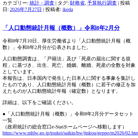
カテゴリー:
統計・調査
| タグ:
財務省
,
予算執行調査
| 投稿
日:
2026年7月27日
|
投稿者:
ikeda
「人口動態統計月報（概数）」令和8年2月分
令和8年7月10日、厚生労働省より「人口動態統計月報（概
数）」令和8年2月分が公表されました。
人口動態調査は、「戸籍法」及び「死産の届出に関する規
程」に基づき、出生、死亡、婚姻、離婚、死産の全数を対象
としています。
本報告は、日本国内で発生した日本人に関する事象を集計し
たものであり、人口動態統計月報（概数）に若干の修正を加
えたものが人口動態統計年報（確定数）となります。
詳細は、以下をご確認ください。
●「人口動態統計月報（概数）」令和8年2月分データセット
一覧
（政府統計の総合窓口e-Statホームページへ移動します）
https://www.mhlw.go.jp/toukei/saikin/hw/jinkou/geppo/m2026/02.ht