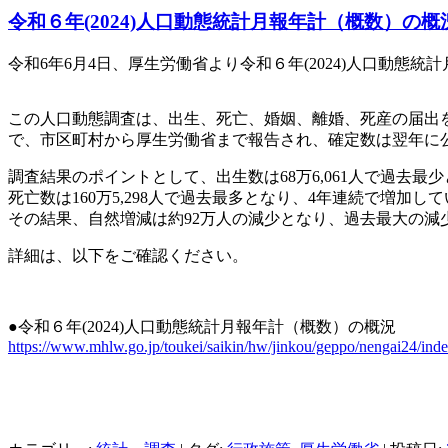
令和６年(2024)人口動態統計月報年計（概数）の概
令和6年6月4日、厚生労働省より令和６年(2024)人口動態
この人口動態調査は、出生、死亡、婚姻、離婚、死産の届出
で、市区町村から厚生労働省まで報告され、確定数は翌年に
調査結果のポイントとして、出生数は68万6,061人で過去最
死亡数は160万5,298人で過去最多となり、4年連続で増加し
その結果、自然増減は約92万人の減少となり、過去最大の減
詳細は、以下をご確認ください。
●令和６年(2024)人口動態統計月報年計（概数）の概況
https://www.mhlw.go.jp/toukei/saikin/hw/jinkou/geppo/nengai24/inde