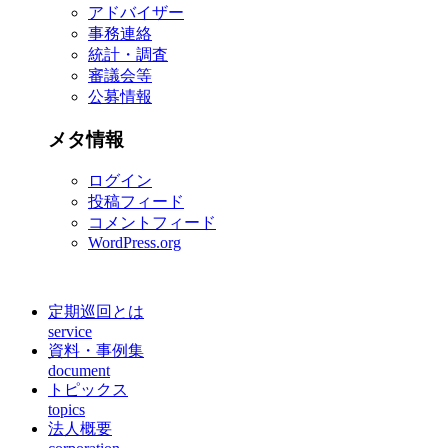
アドバイザー
事務連絡
統計・調査
審議会等
公募情報
メタ情報
ログイン
投稿フィード
コメントフィード
WordPress.org
定期巡回とは
service
資料・事例集
document
トピックス
topics
法人概要