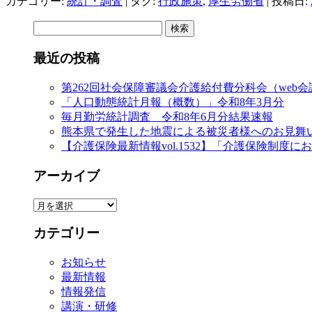
カテゴリー:
統計・調査
| タグ:
行政施策
,
厚生労働省
| 投稿日:
検
索:
最近の投稿
第262回社会保障審議会介護給付費分科会（web
「人口動態統計月報（概数）」令和8年3月分
毎月勤労統計調査 令和8年6月分結果速報
熊本県で発生した地震による被災者様へのお見舞
【介護保険最新情報vol.1532】「介護保険制
アーカイブ
ア
ー
カテゴリー
カ
イ
お知らせ
ブ
最新情報
情報発信
講演・研修