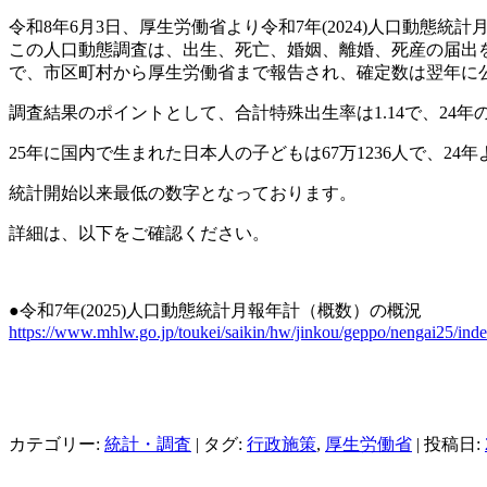
令和8年6月3日、厚生労働省より令和7年(2024)人口動態
この人口動態調査は、出生、死亡、婚姻、離婚、死産の届出
で、市区町村から厚生労働省まで報告され、確定数は翌年に
調査結果のポイントとして、合計特殊出生率は1.14で、24年の1.
​25年に国内で生まれた日本人の子どもは67万1236人で
、24年
統計開始以来最低の数字となっております。
詳細は、以下をご確認ください。
●令和7年(2025)人口動態統計月報年計（概数）の概況
https://www.mhlw.go.jp/toukei/saikin/hw/jinkou/geppo/nengai25/inde
カテゴリー:
統計・調査
| タグ:
行政施策
,
厚生労働省
| 投稿日: