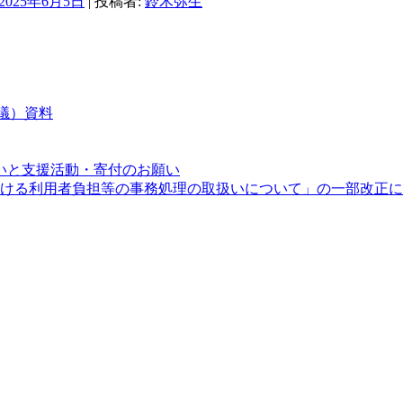
2025年6月5日
|
投稿者:
鈴木弥生
会議）資料
いと支援活動・寄付のお願い
度における利用者負担等の事務処理の取扱いについて」の一部改正