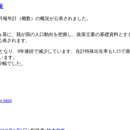
況
統計月報年計（概数）の概況が公表されました。
を基に、我が国の人口動向を把握し、政策立案の基礎資料とす
公表されます。
少となり、9年連続で減少しています。合計特殊出生率も1.15
ています。
少幅でした。
x.html