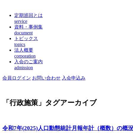
定期巡回とは
service
資料・事例集
document
トピックス
topics
法人概要
corporation
入会のご案内
admission
会員ログイン
お問い合わせ
入会申込み
「
行政施策
」タグアーカイブ
令和7年(2025)人口動態統計月報年計（概数）の概