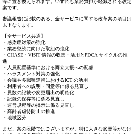
等に置き換えられます。いずれも業務負担が軽減される改定
案です。
審議報告に記載のある、全サービスに関する改革案の項目は
以下なります。
【全サービス共通】
・感染症対策の強化
・業務継続に向けた取組の強化
・CHASE・VISIT 情報の収集・活用とPDCA サイクルの推
進
・人員配置基準における両立支援への配慮
・ハラスメント対策の強化
・会議や多職種連携におけるICT の活用
・利用者への説明・同意等に係る見直し
・員数の記載や変更届出の明確化
・記録の保存等に係る見直し
・運営規程等の掲示に係る見直し
・高齢者虐待防止の推進
・地域区分
まだ、案の段階ではございますが、特に大きな変更等がなけ