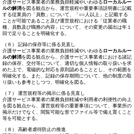
介護サービス事業者の業務負担軽減やいわゆる
ローカルルー
ルの解消
を図る観点から、運営規程や重要事項説明書に記載
する従業員の「員数」について、「○○人以上」と記載する
ことが可能であること及び運営規程における「従業者の職
種、員数及び職務の内容」について、その変更の届出は年１
回で足りることを明確化する。
（６） 記録の保存等に係る見直し
介護サービス事業者の業務負担軽減やいわゆる
ローカルルー
ルの解消
を図る観点から、介護サービス事業者における諸記
録の保存、交付等について、適切な個人情報の取り扱いを求
めた上で、電磁的な対応を原則認めることとし、その範囲を
明確化する。また、記録の保存期間について、他の制度の取
り扱いも参考としつつ、明確化を図る。
（７） 運営規程等の掲示に係る見直し
介護サービス事業者の業務負担軽減や利用者の利便性の向上
を図る観点から、運営規程等の重要事項について、事業所の
掲示だけでなく、閲覧可能な形でファイル等で備え置くこと
等を可能とする。
（８） 高齢者虐待防止の推進