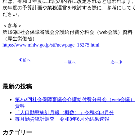
れば、令和３年度に上記の内容に改定されると思われます。
次年度の予算計画や業務運営を検討する際に、参考にしてく
ださい。
＜参考＞
第196回社会保障審議会介護給付費分科会（web会議）資料
（厚生労働省）
https://www.mhlw.go.jp/stf/newpage_15275.html
前へ
次へ
一覧へ
最新の投稿
第262回社会保障審議会介護給付費分科会（web会議）
資料
「人口動態統計月報（概数）」令和8年3月分
毎月勤労統計調査 令和8年6月分結果速報
カテゴリー