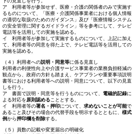
下の見直しを行う。
ア 利用者等が参加せず、医療・介護の関係者のみで実施す
るものについて、「医療・介護関係事業者における個人情報
の適切な取扱のためのガイダンス」及び「医療情報システム
の安全管理に関するガイドライン」等を参考にして、テレビ
電話等を活用しての実施を認める。
イ 利用者等が参加して実施するものについて、上記に加え
て、利用者等の同意を得た上で、テレビ電話等を活用しての
実施を認める。
（４）利用者への
説明・同意等
に係る見直し
利用者の利便性向上や介護サービス事業者の業務負担軽減の
観点から、政府の方針も踏まえ、ケアプランや重要事項説明
書等における利用者等への説明・同意について、以下の見直
しを行う。
ア 書面で説明・同意等を行うものについて、
電磁的記録
に
よる対応を
原則認める
こととする。
イ 利用者等の
署名・押印
について、
求めないことが可能
で
あること及びその場合の代替手段を明示するとともに、
様式
例
から
押印欄を削除
する。
（５）員数の記載や変更届出の明確化