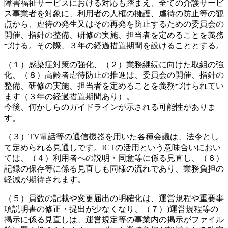
障害福祉サービスにおける対応も踏まえ、全ての介護サービ
ス事業者を対象に、利用者の人権の擁護、虐待の防止等の観
点から、虐待の発生又はその再発を防止するための委員会の
開催、指針の整備、研修の実施、担当者を定めることを義務
づける。その際、３年の経過措置期間を設けることとする。
（１）感染症対策の強化、（２）業務継続に向けた取組の強
化、（８）高齢者虐待防止の推進は、委員会の開催、指針の
整備、研修の実施、担当者を定めることを義務づけられてい
ます（３年の経過措置期間あり）。
今後、何かしらのガイドラインが示される可能性がありま
す。
（３）TV電話等の通信機器を用いた各種会議は、法令とし
て定められる見通しです。ICTの活用という意味合いにおい
ては、（４）利用者への説明・同意等に係る見直し、（６）
記録の保存等に係る見直しも同様の流れであり、業務負担の
軽減が期待されます。
（５）員数の記載や変更届出の明確化は、運営規程や重要事
項説明書の修正・提出が少なくなり、（７）)運営規程等の
掲示に係る見直しは、運営規定等の事業内の掲示がファイル