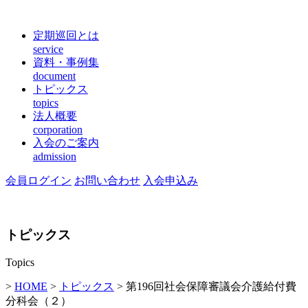
定期巡回とは
service
資料・事例集
document
トピックス
topics
法人概要
corporation
入会のご案内
admission
会員ログイン
お問い合わせ
入会申込み
トピックス
Topics
>
HOME
>
トピックス
> 第196回社会保障審議会介護給付費
分科会（２）