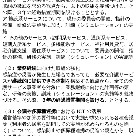
取組の徹底を求める観点から、以下の取組を義務づける。そ
の際、３年の経過措置期間を設けることとする。
ア 施設系サービスについて、現行の委員会の開催、指針の
整備、研修の実施等に加え、訓練（シミュレーション）の実
施
イ その他のサービス（訪問系サービス、通所系サービス、
短期入所系サービス、多機能系サービス、福祉用具貸与、居
宅介護支援、居住系サービス）について、委員会の開催、指
針の整備、研修の実施、訓練（シミュレーション）の実施等
（２）
業務継続
に向けた取組の強化
感染症や災害が発生した場合であっても、必要な介護サービ
スが
継続的に提供できる体制
を構築する観点から、全ての介
護サービス事業者を対象に、業務継続に向けた計画等の策
定、研修の実施、訓練（シミュレーション）の実施等を義務
づける。その際、
３年の経過措置期間を設ける
こととする。
（３）
会議や多職種連携
における
ICT
の活用
運営基準や加算の要件等において実施が求められる各種会議
等（利用者の居宅を訪問しての実施が求められるものを除
く）について、感染防止や多職種連携の促進の観点から、以