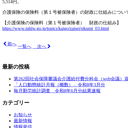
5,514円。
介護保険の保険料（第１号被保険者）の財政に仕組みについ
【介護保険の保険料（第１号被保険者） 財政の仕組み】
https://www.mhlw.go.jp/topics/kaigo/zaisei/sikumi_03.html
前へ
一覧へ
次へ
最新の投稿
第262回社会保障審議会介護給付費分科会（web会議）
「人口動態統計月報（概数）」令和8年3月分
毎月勤労統計調査 令和8年6月分結果速報
カテゴリー
お知らせ
最新情報
情報発信