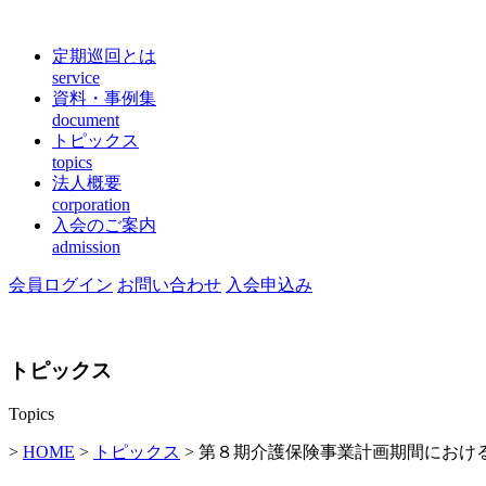
定期巡回とは
service
資料・事例集
document
トピックス
topics
法人概要
corporation
入会のご案内
admission
会員ログイン
お問い合わせ
入会申込み
トピックス
Topics
>
HOME
>
トピックス
> 第８期介護保険事業計画期間におけ