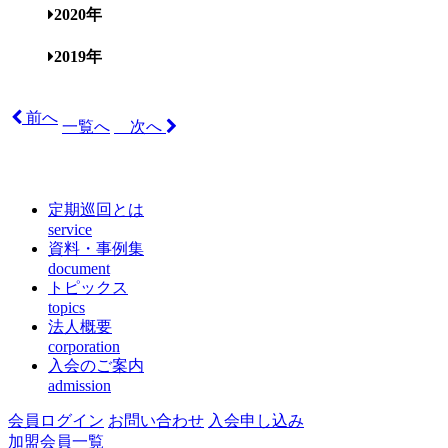
2020年
2019年
前へ
一覧へ
次へ
定期巡回とは
service
資料・事例集
document
トピックス
topics
法人概要
corporation
入会のご案内
admission
会員ログイン
お問い合わせ
入会申し込み
加盟会員一覧