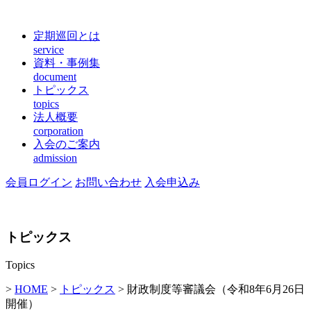
定期巡回とは
service
資料・事例集
document
トピックス
topics
法人概要
corporation
入会のご案内
admission
会員ログイン
お問い合わせ
入会申込み
トピックス
Topics
>
HOME
>
トピックス
> 財政制度等審議会（令和8年6月26日
開催）