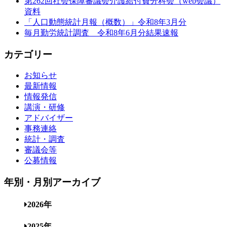
第262回社会保障審議会介護給付費分科会（web会議）
資料
「人口動態統計月報（概数）」令和8年3月分
毎月勤労統計調査 令和8年6月分結果速報
カテゴリー
お知らせ
最新情報
情報発信
講演・研修
アドバイザー
事務連絡
統計・調査
審議会等
公募情報
年別・月別アーカイブ
2026年
2025年