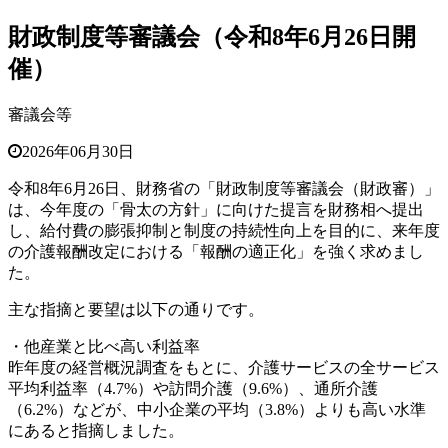
財政制度等審議会（令和8年6月26日開
催）
審議会等
2026年06月30日
令和8年6月26日、財務省の「財政制度等審議会（財政審）」
は
、今年度の「骨太の方針」に向けた提言を財務相へ提出
し、給付費
の膨張抑制と制度の持続性向上を目的に、来年度
の介護報酬改定に
おける「報酬の適正化」を強く求めまし
た。
主な指摘と要望は以下の通りです。
・他産業と比べ高い利益率
昨年度の経営概況調査をもとに、介護サービスの全サービス
平均利
益率（4.7%）や訪問介護（9.6%）、通所介護
（6.2%）
などが、中小企業の平均（3.8%）よりも高い水準
にあると指摘
しました。