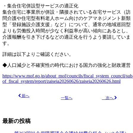
・集合住宅併設型サービスの適正化
集合住宅に事業所が併設・隣接されている在宅サービス（訪
問介護
や住宅型有料老人ホーム向けのケアマネジメント新類
型「登録施設
介護支援」など）について、通常の地域巡回型
よりも労働投入時間
が少なく利益率が高い傾向にあるとし、
介護報酬を引き下げるなど
の適正化を行うよう要請していま
す。
詳細は以下よりご確認ください。
◆人口減少と不確実性の時代における国力の強化と財政運営
https://www.mof.go.jp/about_mof/councils/fiscal_system_council/sub
of_fiscal_system/report/zaiseia20260626/zaiseia20260626.html
前へ
次へ
一覧へ
最新の投稿