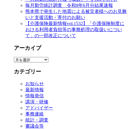
毎月勤労統計調査 令和8年6月分結果速報
熊本県で発生した地震による被災者様へのお見舞
いと支援活動・寄付のお願い
【介護保険最新情報vol.1532】「介護保険制度に
おける利用者負担等の事務処理の取扱いについ
て」の一部改正について
アーカイブ
ア
ー
カテゴリー
カ
イ
お知らせ
ブ
最新情報
情報発信
講演・研修
アドバイザー
事務連絡
統計・調査
審議会等