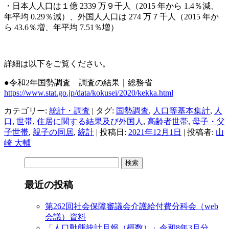
・日本人人口は１億 2339 万９千人（2015 年から 1.4％減、
年平均 0.29％減）、外国人人口は 274 万７千人（2015 年か
ら 43.6％増、年平均 7.51％増）
詳細は以下をご覧ください。
●令和2年国勢調査 調査の結果｜
総務省
https://www.stat.go.jp/data/kokusei/2020/kekka.html
カテゴリー:
統計・調査
| タグ:
国勢調査
,
人口等基本集計
,
人
口
,
世帯
,
住居に関する結果及び外国人
,
高齢者世帯
,
母子・父
子世帯
,
親子の同居
,
統計
| 投稿日:
2021年12月1日
|
投稿者:
山
崎 大輔
検
索:
最近の投稿
第262回社会保障審議会介護給付費分科会（web
会議）資料
「人口動態統計月報（概数）」令和8年3月分