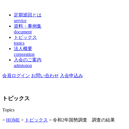
定期巡回とは
service
資料・事例集
document
トピックス
topics
法人概要
corporation
入会のご案内
admission
会員ログイン
お問い合わせ
入会申込み
トピックス
Topics
>
HOME
>
トピックス
> 令和2年国勢調査 調査の結果