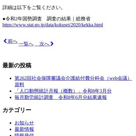
詳細は以下をご覧ください。
●令和2年国勢調査 調査の結果｜
総務省
https://www.stat.go.jp/data/kokusei/2020/kekka.html
前へ
一覧へ
次へ
最新の投稿
第262回社会保障審議会介護給付費分科会（web会議）
資料
「人口動態統計月報（概数）」令和8年3月分
毎月勤労統計調査 令和8年6月分結果速報
カテゴリー
お知らせ
最新情報
情報発信