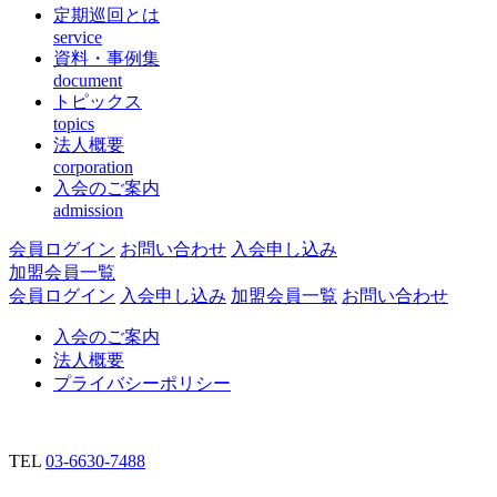
定期巡回とは
service
資料・事例集
document
トピックス
topics
法人概要
corporation
入会のご案内
admission
会員ログイン
お問い合わせ
入会申し込み
加盟会員一覧
会員ログイン
入会申し込み
加盟会員一覧
お問い合わせ
入会のご案内
法人概要
プライバシーポリシー
TEL
03-6630-7488