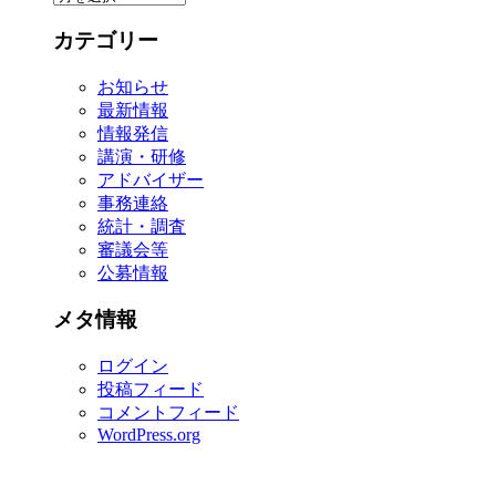
ー
カテゴリー
カ
イ
お知らせ
ブ
最新情報
情報発信
講演・研修
アドバイザー
事務連絡
統計・調査
審議会等
公募情報
メタ情報
ログイン
投稿フィード
コメントフィード
WordPress.org