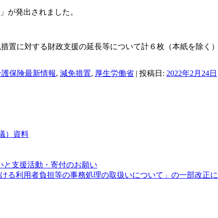
」が発出されました。
免措置に対する財政支援の延長等について計６枚（本紙を除く
介護保険最新情報
,
減免措置
,
厚生労働省
| 投稿日:
2022年2月24日
会議）資料
いと支援活動・寄付のお願い
度における利用者負担等の事務処理の取扱いについて」の一部改正