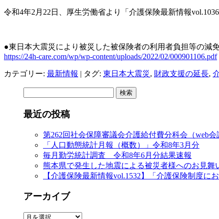
令和4年2月22日、厚生労働省より「介護保険最新情報
vol.1036
●東日本大震災により被災した被保険者の利用者負担等の減
https://24h-care.com/wp/wp-content/uploads/2022/02/000901106.pdf
カテゴリー:
最新情報
| タグ:
東日本大震災
,
財政支援の延長
,
検
索:
最近の投稿
第262回社会保障審議会介護給付費分科会（web
「人口動態統計月報（概数）」令和8年3月分
毎月勤労統計調査 令和8年6月分結果速報
熊本県で発生した地震による被災者様へのお見舞
【介護保険最新情報vol.1532】「介護保険制
アーカイブ
ア