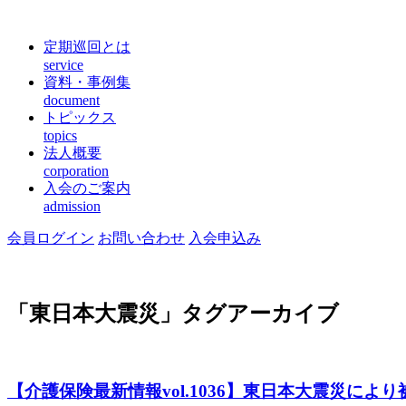
定期巡回とは
service
資料・事例集
document
トピックス
topics
法人概要
corporation
入会のご案内
admission
会員ログイン
お問い合わせ
入会申込み
「
東日本大震災
」タグアーカイブ
【介護保険最新情報vol.1036】東日本大震災