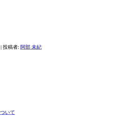
）
|
投稿者:
阿部 未紀
について