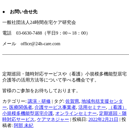
● お問い合せ先
一般社団法人24時間在宅ケア研究会
電話 03-6630-7488（平日9：00～18：00）
メール office@24h-care.com
———————————————————————————
定期巡回・随時対応サービスや（看護）小規模多機能型居宅
介護等の活用方法等について学べる機会です。
皆様のご参加をお待ちしております。
カテゴリー:
講演・研修
| タグ:
佐賀県
,
地域包括支援センタ
ー
,
医療関係者
,
介護サービス事業者
,
活用セミナー
,
（看護）
小規模多機能型居宅介護
,
オンラインセミナー
,
定期巡回・随
時対応サービス
,
ケアマネジャー
| 投稿日:
2022年2月21日
|
投
稿者:
阿部 未紀