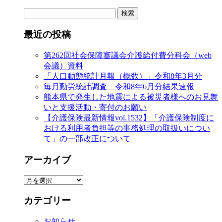
検
索:
最近の投稿
第262回社会保障審議会介護給付費分科会（web
会議）資料
「人口動態統計月報（概数）」令和8年3月分
毎月勤労統計調査 令和8年6月分結果速報
熊本県で発生した地震による被災者様へのお見舞
いと支援活動・寄付のお願い
【介護保険最新情報vol.1532】「介護保険制度に
おける利用者負担等の事務処理の取扱いについ
て」の一部改正について
アーカイブ
ア
ー
カテゴリー
カ
イ
お知らせ
ブ