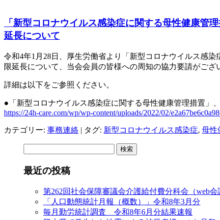
「新型コロナウイルス感染症に関する母性健康管理
延長について
令和4年1月28日、厚生労働省より「新型コロナウイルス感
限延長について、当会会員の皆様への周知の協力要請がござ
詳細は以下をご参照ください。
●「新型コロナウイルス感染症に関する母性健康管理措置」
https://24h-care.com/wp/wp-content/uploads/2022/02/e2a67be6c0a
カテゴリー:
事務連絡
| タグ:
新型コロナウイルス感染症
,
母性
検
索:
最近の投稿
第262回社会保障審議会介護給付費分科会（web
「人口動態統計月報（概数）」令和8年3月分
毎月勤労統計調査 令和8年6月分結果速報