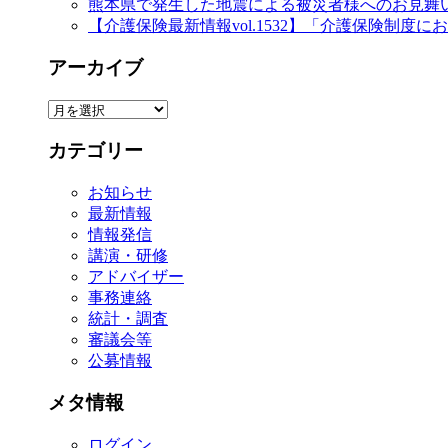
熊本県で発生した地震による被災者様へのお見舞
【介護保険最新情報vol.1532】「介護保険制
アーカイブ
ア
ー
カテゴリー
カ
イ
お知らせ
ブ
最新情報
情報発信
講演・研修
アドバイザー
事務連絡
統計・調査
審議会等
公募情報
メタ情報
ログイン