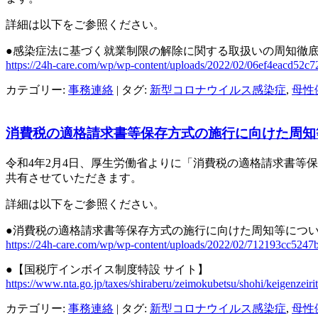
詳細は以下をご参照ください。
●感染症法に基づく就業制限の解除に関する取扱いの周知徹
https://24h-care.com/wp/wp-content/uploads/2022/02/06ef4eacd52c
カテゴリー:
事務連絡
| タグ:
新型コロナウイルス感染症
,
母性
消費税の適格請求書等保存方式の施行に向けた周知
令和4年2月4日、厚生労働省よりに「消費税の適格請求書等
共有させていただきます。
詳細は以下をご参照ください。
●消費税の適格請求書等保存方式の施行に向けた周知等につ
https://24h-care.com/wp/wp-content/uploads/2022/02/712193cc524
●【国税庁インボイス制度特設 サイト】
https://www.nta.go.jp/taxes/shiraberu/zeimokubetsu/shohi/keigenzeiri
カテゴリー:
事務連絡
| タグ:
新型コロナウイルス感染症
,
母性