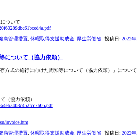
底について
720f63289dbc61bced4a.pdf
健康管理措置
,
休暇取得支援助成金
,
厚生労働省
| 投稿日:
2022
等について（協力依頼）
保存方式の施行に向けた周知等について（協力依頼）」につい
いて（協力依頼）
7b64eb34b8c452fcc7b05.pdf
tsu/invoice.htm
健康管理措置
,
休暇取得支援助成金
,
厚生労働省
| 投稿日:
2022