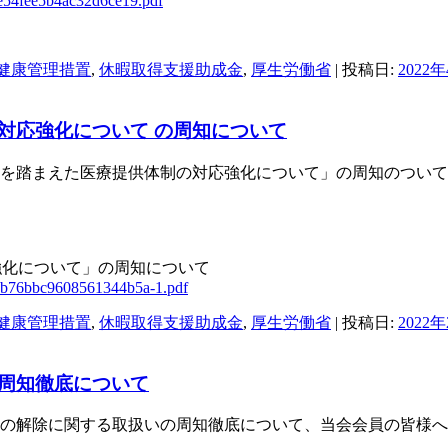
7e54fee5b4ac32d6ce19.pdf
健康管理措置
,
休暇取得支援助成金
,
厚生労働省
| 投稿日:
2022
対応強化について の周知について
行を踏まえた医療提供体制の対応強化について」の周知のつい
強化について」の周知について
2cb76bbc9608561344b5a-1.pdf
健康管理措置
,
休暇取得支援助成金
,
厚生労働省
| 投稿日:
2022
周知徹底について
限の解除に関する取扱いの周知徹底について、当会会員の皆様