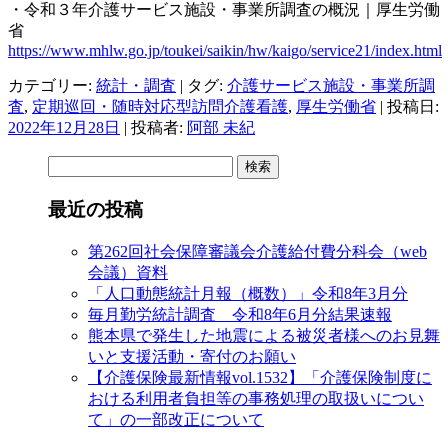
・令和３年介護サービス施設・事業所調査の概況｜厚生労働
省
https://www.mhlw.go.jp/toukei/saikin/hw/kaigo/service21/index.html
カテゴリー:
統計・調査
| タグ:
介護サービス施設・事業所調
査
,
定期巡回・随時対応型訪問介護看護
,
厚生労働省
| 投稿日:
2022年12月28日
|
投稿者:
阿部 未紀
検
索:
最近の投稿
第262回社会保障審議会介護給付費分科会（web
会議）資料
「人口動態統計月報（概数）」令和8年3月分
毎月勤労統計調査 令和8年6月分結果速報
熊本県で発生した地震による被災者様へのお見舞
いと支援活動・寄付のお願い
【介護保険最新情報vol.1532】「介護保険制度に
おける利用者負担等の事務処理の取扱いについ
て」の一部改正について