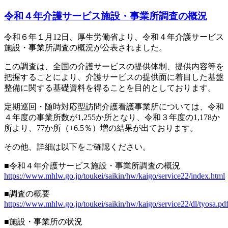
令和４年介護サービス施設・事業所調査の概況
令和６年１月12日、厚生労働省より、令和４年介護サービス
施設・事業所調査の概況が公表されました。
この調査は、全国の介護サービスの提供体制、提供内容等を
把握することにより、介護サービスの提供面に着目した基盤
整備に関する基礎資料を得ることを目的としております。
定期巡回・随時対応型訪問介護看護事業所については、令和
４年度の事業所数が1,255か所となり、令和３年度の1,178か
所より、77か所（+6.5％）増の結果が出ております。
その他、詳細は以下をご確認ください。
■令和４年介護サービス施設・事業所調査の概況
https://www.mhlw.go.jp/toukei/saikin/hw/kaigo/service22/index.html
■調査の概要
https://www.mhlw.go.jp/toukei/saikin/hw/kaigo/service22/dl/tyosa.pd
■施設・事業所の状況