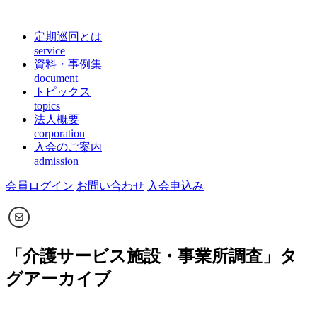
定期巡回とは
service
資料・事例集
document
トピックス
topics
法人概要
corporation
入会のご案内
admission
会員ログイン
お問い合わせ
入会申込み
「
介護サービス施設・事業所調査
」タ
グアーカイブ