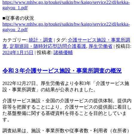
https://www.mhlw.go.jp/toukei/saikin/hw/kaigo/service22/dl/kekka-
gaiyou_1.pdf
■従事者の状況
https://www.mhlw.go.jp/toukei/saikin/hw/kaigo/service22/dl/kekka-
gaiyou_2.pdf
カテゴリー:
統計・調査
| タグ:
介護サービス施設・事業所調
査
,
定期巡回・随時対応型訪問介護看護
,
厚生労働省
| 投稿日:
2024年1月15日
|
投稿者:
諸橋優輔
令和３年介護サービス施設・事業所調査の概況
2022年12月27日、厚生労働省より令和3年「介護サービス施
設・事業所調査」の結果が公表されました。
介護サービス施設・全国の介護サービスの提供体制、提供内
容等を把握することにより、介護サービスの提供面に着目し
た基盤整備に関する基礎資料を得ることを目的としていま
す。
調査結果は、施設・事業所数や従事者数・利用者（在所者）