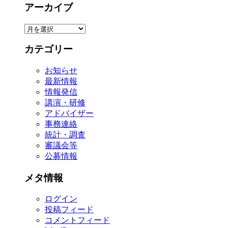
アーカイブ
ア
ー
カテゴリー
カ
イ
お知らせ
ブ
最新情報
情報発信
講演・研修
アドバイザー
事務連絡
統計・調査
審議会等
公募情報
メタ情報
ログイン
投稿フィード
コメントフィード