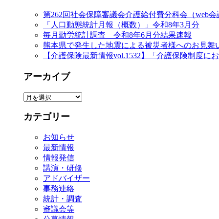
第262回社会保障審議会介護給付費分科会（web
「人口動態統計月報（概数）」令和8年3月分
毎月勤労統計調査 令和8年6月分結果速報
熊本県で発生した地震による被災者様へのお見舞
【介護保険最新情報vol.1532】「介護保険制
アーカイブ
ア
ー
カテゴリー
カ
イ
お知らせ
ブ
最新情報
情報発信
講演・研修
アドバイザー
事務連絡
統計・調査
審議会等