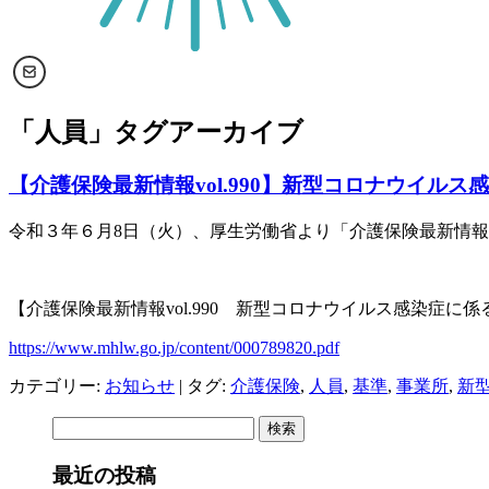
「
人員
」タグアーカイブ
【介護保険最新情報vol.990】新型コロナウイル
令和３年６月
8
日（火）、厚生労働省より「介護保険最新情報
【介護保険最新情報
vol.990
新型コロナウイルス感染症に係る
https://www.mhlw.go.jp/content/000789820.pdf
カテゴリー:
お知らせ
| タグ:
介護保険
,
人員
,
基準
,
事業所
,
新
検
索:
最近の投稿