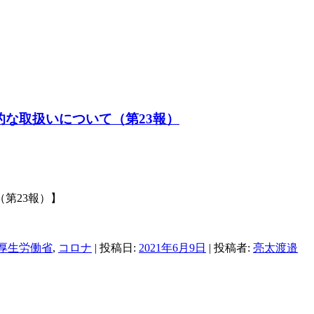
的な取扱いについて（第23報）
（第
23
報）】
厚生労働省
,
コロナ
| 投稿日:
2021年6月9日
|
投稿者:
亮太渡邉