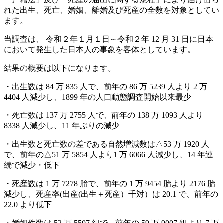
れた出生、死亡、婚姻、離婚及び死産の全数を対象としてい
ます。
当調査は、 令和２年１月１日～令和２年 12 月 31 日に日本
において発生した日本人の事象を客体としています。
結果の概要は以下になります。
・出生数は 84 万 835 人で、前年の 86 万 5239 人より 2 万
4404 人減少し、1899 年の人口動態調査開始以来最少
・死亡数は 137 万 2755 人で、前年の 138 万 1093 人より
8338 人減少し、11 年ぶりの減少
・出生数と死亡数の差である自然増減数は△53 万 1920 人
で、前年の△51 万 5854 人より1 万 6066 人減少し、14 年連
続で減少・低下
・死産数は 1 万 7278 胎で、前年の 1 万 9454 胎より 2176 胎
減少し、死産率(出産(出生＋死産）千対）は 20.1 で、前年の
22.0 より低下
・婚姻件数は 52 万 5507 組で、前年の 59 万 9007 組より 7 万