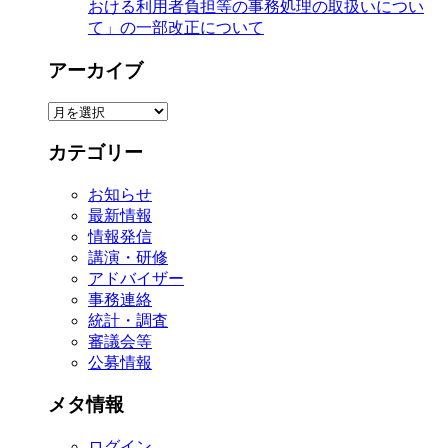
おける利用者負担等の事務処理の取扱いについ
て」の一部改正について
アーカイブ
ア
ー
カテゴリー
カ
イ
お知らせ
ブ
最新情報
情報発信
講演・研修
アドバイザー
事務連絡
統計・調査
審議会等
公募情報
メタ情報
ログイン