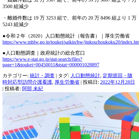
3500 組減少
・離婚件数は 19 万 3253 組で、前年の 20 万 8496 組より 1 万
5243 組減少
●
令和２年（2020）人口動態統計（報告書）
｜厚生労働省
https://www.mhlw.go.jp/toukei/saikin/hw/jinkou/houkoku20/index.ht
●人口動態調査｜政府統計の総合窓口
https://www.e-stat.go.jp/stat-search/files?
page=1&toukei=00450011&tstat=000001028897
カテゴリー:
統計・調査
| タグ:
人口動態統計
,
定期巡回・随
時対応型訪問介護看護
,
厚生労働省
| 投稿日:
2022年12月28日
|
投稿者:
阿部 未紀