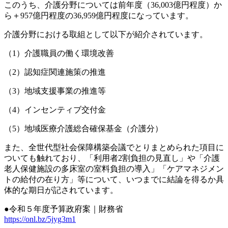
このうち、介護分野については前年度（36,003億円程度）か
ら＋957億円程度の36,959億円程度になっています。
介護分野における取組として以下が紹介されています。
（1）介護職員の働く環境改善
（2）認知症関連施策の推進
（3）地域支援事業の推進等
（4）インセンティブ交付金
（5）地域医療介護総合確保基金（介護分）
また、全世代型社会保障構築会議でとりまとめられた項目に
ついても触れており、「利用者2割負担の見直し」や「介護
老人保健施設の多床室の室料負担の導入」「ケアマネジメン
トの給付の在り方」等について、いつまでに結論を得るか具
体的な期日が記されています。
●令和５年度予算政府案｜財務省
https://onl.bz/5jyg3m1