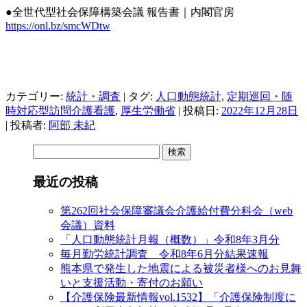
●全世代型社会保障構築会議 報告書｜内閣官房
https://onl.bz/smcWDtw
カテゴリー:
統計・調査
| タグ:
人口動態統計
,
定期巡回・随
時対応型訪問介護看護
,
厚生労働省
| 投稿日:
2022年12月28日
|
投稿者:
阿部 未紀
検
索:
最近の投稿
第262回社会保障審議会介護給付費分科会（web
会議）資料
「人口動態統計月報（概数）」令和8年3月分
毎月勤労統計調査 令和8年6月分結果速報
熊本県で発生した地震による被災者様へのお見舞
いと支援活動・寄付のお願い
【介護保険最新情報vol.1532】「介護保険制度に