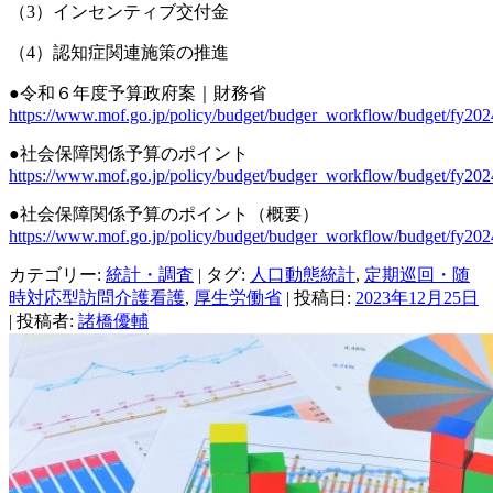
（3）インセンティブ交付金
（4）認知症関連施策の推進
●令和６年度予算政府案｜財務省
https://www.mof.go.jp/policy/budget/budger_workflow/budget/fy202
●社会保障関係予算のポイント
https://www.mof.go.jp/policy/budget/budger_workflow/budget/fy202
●社会保障関係予算のポイント（概要）
https://www.mof.go.jp/policy/budget/budger_workflow/budget/fy202
カテゴリー:
統計・調査
| タグ:
人口動態統計
,
定期巡回・随
時対応型訪問介護看護
,
厚生労働省
| 投稿日:
2023年12月25日
|
投稿者:
諸橋優輔