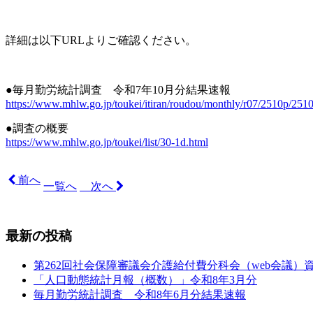
詳細は以下URLよりご確認ください。
●毎月勤労統計調査 令和7年10月分結果速報
https://www.mhlw.go.jp/toukei/itiran/roudou/monthly/r07/2510p/251
●調査の概要
https://www.mhlw.go.jp/toukei/list/30-1d.html
前へ
一覧へ
次へ
最新の投稿
第262回社会保障審議会介護給付費分科会（web会議）
「人口動態統計月報（概数）」令和8年3月分
毎月勤労統計調査 令和8年6月分結果速報