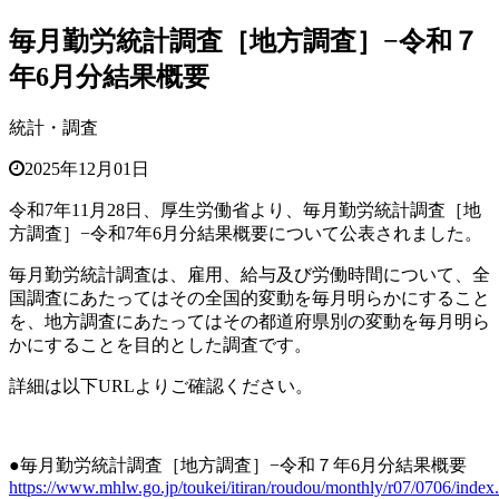
毎月勤労統計調査［地方調査］−令和７
年6月分結果概要
統計・調査
2025年12月01日
令和7年11月28日、厚生労働省より、毎月勤労統計調査［地
方調査］−令和7年6月分結果概要について公表されました。
毎月勤労統計調査は、雇用、給与及び労働時間について、全
国調査にあたってはその全国的変動を毎月明らかにすること
を、地方調査にあたってはその都道府県別の変動を毎月明ら
かにすることを目的とした調査です。
詳細は以下URLよりご確認ください。
●毎月勤労統計調査［地方調査］−令和７年6月分結果概要
https://www.mhlw.go.jp/toukei/itiran/roudou/monthly/r07/0706/index