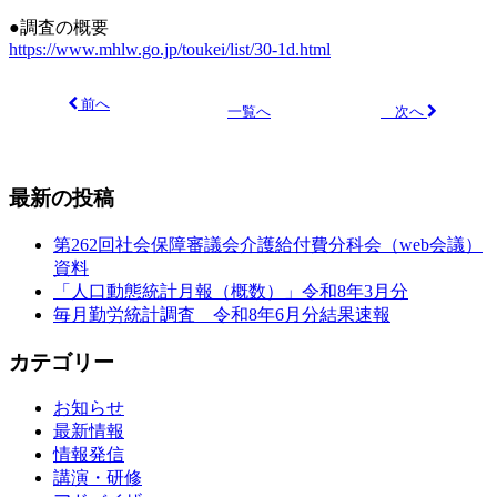
●調査の概要
https://www.mhlw.go.jp/toukei/list/30-1d.html
前へ
次へ
一覧へ
最新の投稿
第262回社会保障審議会介護給付費分科会（web会議）
資料
「人口動態統計月報（概数）」令和8年3月分
毎月勤労統計調査 令和8年6月分結果速報
カテゴリー
お知らせ
最新情報
情報発信
講演・研修