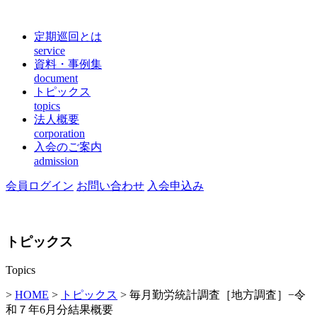
定期巡回とは
service
資料・事例集
document
トピックス
topics
法人概要
corporation
入会のご案内
admission
会員ログイン
お問い合わせ
入会申込み
トピックス
Topics
>
HOME
>
トピックス
> 毎月勤労統計調査［地方調査］−令
和７年6月分結果概要