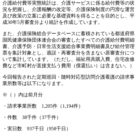
介護給付費等実態統計は、介護サービスに係る給付費等の状
況を把握し、介護報酬の改定等、介護保険制度の円滑な運営
及び政策の立案に必要な基礎資料を得ることを目的とし、平
成30年5月審査分より統計を作成しています。
また、介護保険総合データベースに蓄積されている都道府県
国民健康保険団体連合会の審査したすべての介護給付費明細
書、介護予防・日常生活支援総合事業費明細書及び給付管理
票を集計対象とし、過誤・再審査分を含まない原審査分につ
いて集計しています。（
ただし、福祉用具購入費、住宅改修
費など市町村が直接支払う費用（償還払い）は含まない。
）
今回報告された定期巡回・随時対応型訪問介護看護の請求事
業所数等は以下になります。
※（ ）内は前月分
・請求事業所数 1,205
件（1,194件）
・件数 38千件（37千件）
・実日数 937千日（958千日）