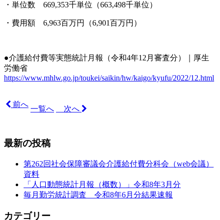
・単位数 669,353千単位（663,498千単位）
・費用額 6,963百万円（6,901百万円）
●介護給付費等実態統計月報（令和4
年12月審査分
）｜厚生
労働省
https://www.mhlw.go.jp/toukei/saikin/hw/kaigo/kyufu/2022/12.html
前へ
一覧へ
次へ
最新の投稿
第262回社会保障審議会介護給付費分科会（web会議）
資料
「人口動態統計月報（概数）」令和8年3月分
毎月勤労統計調査 令和8年6月分結果速報
カテゴリー