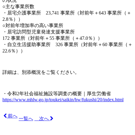
の状況
○主な事業所数
・居宅介護事業所 23,741 事業所（対前年＋643 事業所（＋
2.8％））
○対前年増加率の高い事業所
・居宅訪問型児童発達支援事業所
172 事業所（対前年＋55 事業所（＋47.0％））
・自立生活援助事業所 326 事業所（対前年＋60 事業所（＋
22.6％））
詳細は、別添概況をご覧ください。
・令和2年社会福祉施設等調査の概要｜厚生労働省
https://www.mhlw.go.jp/toukei/saikin/hw/fukushi/20/index.html
前へ
一覧へ
次へ