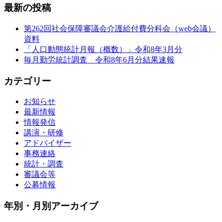
最新の投稿
第262回社会保障審議会介護給付費分科会（web会議）
資料
「人口動態統計月報（概数）」令和8年3月分
毎月勤労統計調査 令和8年6月分結果速報
カテゴリー
お知らせ
最新情報
情報発信
講演・研修
アドバイザー
事務連絡
統計・調査
審議会等
公募情報
年別・月別アーカイブ