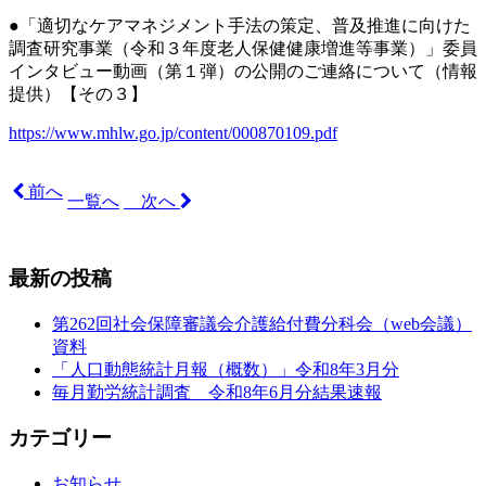
●「適切なケアマネジメント手法の策定、普及推進に向けた
調査研究事業（令和３年度老人保健健康増進等事業）」委員
インタビュー動画（第１弾）の公開のご連絡について（情報
提供）【その３】
https://www.mhlw.go.jp/content/000870109.pdf
前へ
一覧へ
次へ
最新の投稿
第262回社会保障審議会介護給付費分科会（web会議）
資料
「人口動態統計月報（概数）」令和8年3月分
毎月勤労統計調査 令和8年6月分結果速報
カテゴリー
お知らせ