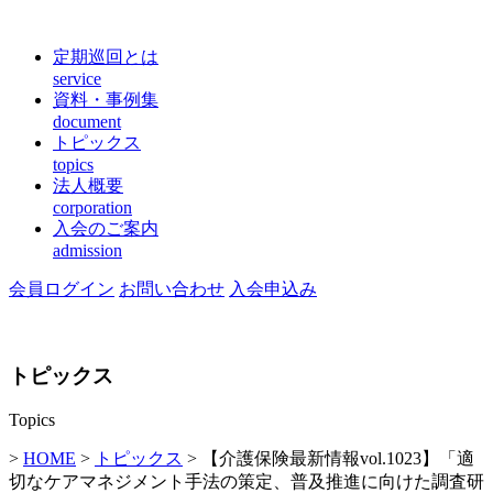
定期巡回とは
service
資料・事例集
document
トピックス
topics
法人概要
corporation
入会のご案内
admission
会員ログイン
お問い合わせ
入会申込み
トピックス
Topics
>
HOME
>
トピックス
> 【介護保険最新情報vol.1023】「適
切なケアマネジメント手法の策定、普及推進に向けた調査研