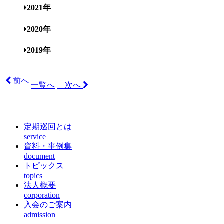
2021年
2020年
2019年
前へ
一覧へ
次へ
定期巡回とは
service
資料・事例集
document
トピックス
topics
法人概要
corporation
入会のご案内
admission