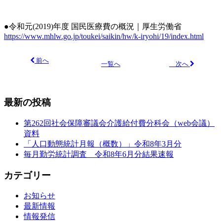
●令和元(2019)年度 国民医療費の概況｜厚生労働省
https://www.mhlw.go.jp/toukei/saikin/hw/k-iryohi/19/index.html
前へ
次へ
一覧へ
最新の投稿
第262回社会保障審議会介護給付費分科会（web会議）
資料
「人口動態統計月報（概数）」令和8年3月分
毎月勤労統計調査 令和8年6月分結果速報
カテゴリー
お知らせ
最新情報
情報発信