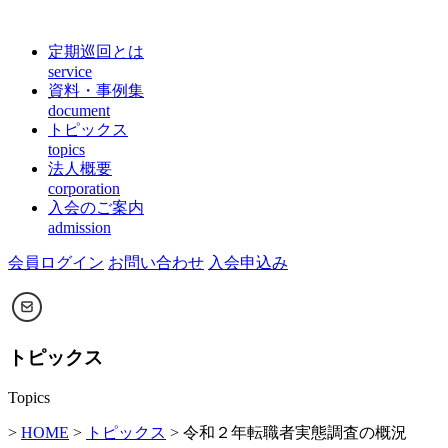
定期巡回とは
service
資料・事例集
document
トピックス
topics
法人概要
corporation
入会のご案内
admission
会員ログイン
お問い合わせ
入会申込み
トピックス
Topics
>
HOME
>
トピックス
> 令和２年転職者実態調査の概況