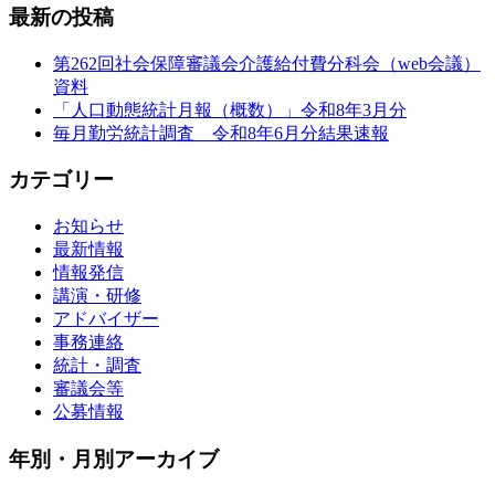
最新の投稿
第262回社会保障審議会介護給付費分科会（web会議）
資料
「人口動態統計月報（概数）」令和8年3月分
毎月勤労統計調査 令和8年6月分結果速報
カテゴリー
お知らせ
最新情報
情報発信
講演・研修
アドバイザー
事務連絡
統計・調査
審議会等
公募情報
年別・月別アーカイブ