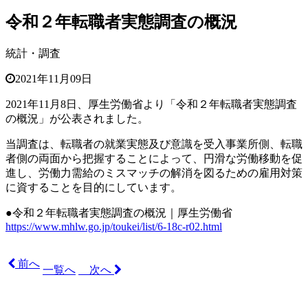
令和２年転職者実態調査の概況
統計・調査
2021年11月09日
2021年11月8日、厚生労働省より「令和２年転職者実態調査
の概況」が公表されました。
当調査は、転職者の就業実態及び意識を受入事業所側、転職
者側の両面から把握することによって、円滑な労働移動を促
進し、労働力需給のミスマッチの解消を図るための雇用対策
に資することを目的にしています。
●令和２年転職者実態調査の概況｜厚生労働省
https://www.mhlw.go.jp/toukei/list/6-18c-r02.html
前へ
一覧へ
次へ