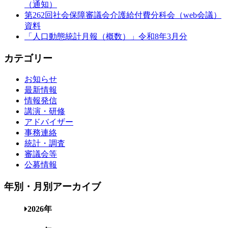
（通知）
第262回社会保障審議会介護給付費分科会（web会議）
資料
「人口動態統計月報（概数）」令和8年3月分
カテゴリー
お知らせ
最新情報
情報発信
講演・研修
アドバイザー
事務連絡
統計・調査
審議会等
公募情報
年別・月別アーカイブ
2026年