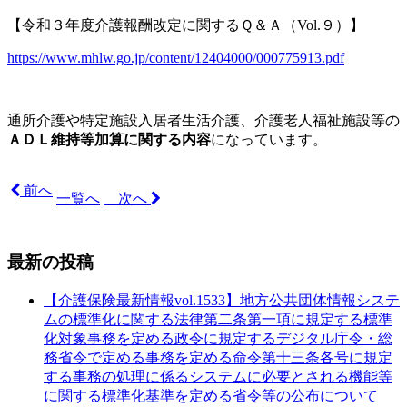
【令和３年度介護報酬改定に関するＱ＆Ａ（
Vol.
９）】
https://www.mhlw.go.jp/content/12404000/000775913.pdf
通所介護や特定施設入居者生活介護、介護老人福祉施設等の
ＡＤＬ維持等加算に関する内容
になっています。
前へ
一覧へ
次へ
最新の投稿
【介護保険最新情報vol.1533】地方公共団体情報システ
ムの標準化に関する法律第二条第一項に規定する標準
化対象事務を定める政令に規定するデジタル庁令・総
務省令で定める事務を定める命令第十三条各号に規定
する事務の処理に係るシステムに必要とされる機能等
に関する標準化基準を定める省令等の公布について