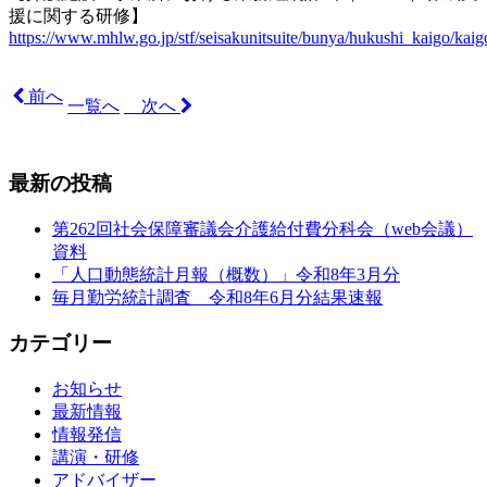
援に関する研修】
https://www.mhlw.go.jp/stf/seisakunitsuite/bunya/hukushi_kaigo/ka
前へ
一覧へ
次へ
最新の投稿
第262回社会保障審議会介護給付費分科会（web会議）
資料
「人口動態統計月報（概数）」令和8年3月分
毎月勤労統計調査 令和8年6月分結果速報
カテゴリー
お知らせ
最新情報
情報発信
講演・研修
アドバイザー