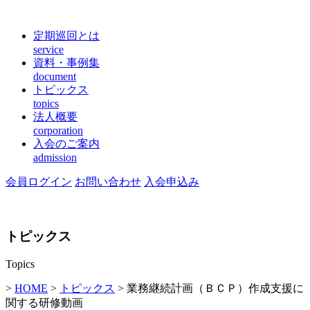
定期巡回とは
service
資料・事例集
document
トピックス
topics
法人概要
corporation
入会のご案内
admission
会員ログイン
お問い合わせ
入会申込み
トピックス
Topics
>
HOME
>
トピックス
> 業務継続計画（ＢＣＰ）作成支援に
関する研修動画