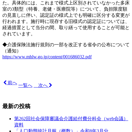
た。具体的には、これまで様式上区別されていなかった多床
室の3類型（特養、老健・医療院等）について、負担限度額
の見直しに伴い、認定証の様式上でも明確に区分する変更が
行われます。施行時に現存する旧様式の認定証については、
経過措置として当分の間、取り繕って使用することが可能と
されています。
◆介護保険法施行規則の一部を改正する省令の公布について
（通知）
https://www.mhlw.go.jp/content/001686032.pdf
前へ
一覧へ
次へ
最新の投稿
第262回社会保障審議会介護給付費分科会（web会議）
資料
「人口動態統計月報（概数）」令和8年3月分