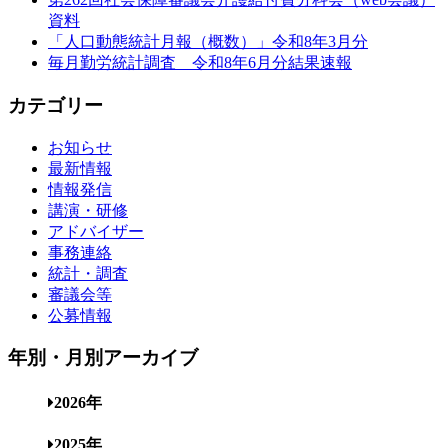
資料
「人口動態統計月報（概数）」令和8年3月分
毎月勤労統計調査 令和8年6月分結果速報
カテゴリー
お知らせ
最新情報
情報発信
講演・研修
アドバイザー
事務連絡
統計・調査
審議会等
公募情報
年別・月別アーカイブ
2026年
2025年