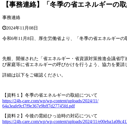
【事務連絡】「冬季の省エネルギーの取
事務連絡
2024年11月08日
令和6年11月8日、厚生労働省より、「冬季の省エネルギー
先般、開催された「省エネルギー・省資源対策推進会議省庁
び家庭等に省エネルギーの呼びかけを行うよう、協力を要請
詳細は以下をご確認ください。
【資料１】冬季の省エネルギーの取組について
https://24h-care.com/wp/wp-content/uploads/2024/11/
64a3eafe9cf7f9e367e9bff7d27745fd.pdf
【資料２】今後の需給ひっ迫時の対応について
https://24h-care.com/wp/wp-content/uploads/2024/11/e00eba1a08c