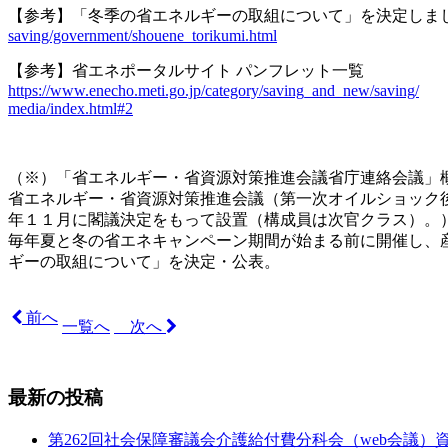
【参考】
「冬季の省エネルギーの取組について」を決定しま
saving/government/shouene_torikumi.html
【参考】省エネポータルサイト パンフレット一覧
https://www.enecho.meti.go.jp/category/saving_and_new/saving/
media/index.html#2
（
※
）「省エネルギー・省資源対策推進会議省庁連絡会議」
省エネルギー・省資源対策推進会議（第一次オイルショック
年１１月に閣議決定をもって設置（構成員は次官クラス）。
毎年夏と冬の省エネキャンペーン期間が始まる前に開催し、
ギーの取組について」を決定・公表。
前へ
一覧へ
次へ
最新の投稿
第262回社会保障審議会介護給付費分科会（web会議）