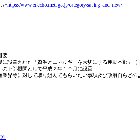
した
https://www.enecho.meti.go.jp/category/saving_and_new/
概要
後に設置された「資源とエネルギーを大切にする運動本部」（
）の下部機関として平成２年１０月に設置。
産業界等に対して取り組んでもらいたい事項及び政府自らどの
資料