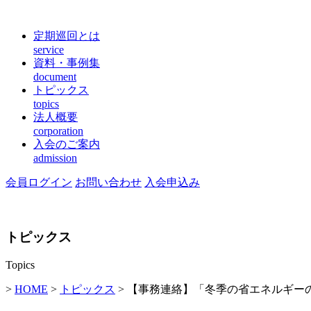
定期巡回とは
service
資料・事例集
document
トピックス
topics
法人概要
corporation
入会のご案内
admission
会員ログイン
お問い合わせ
入会申込み
トピックス
Topics
>
HOME
>
トピックス
> 【事務連絡】「冬季の省エネルギー