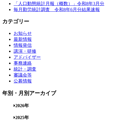
「人口動態統計月報（概数）」令和8年3月分
毎月勤労統計調査 令和8年6月分結果速報
カテゴリー
お知らせ
最新情報
情報発信
講演・研修
アドバイザー
事務連絡
統計・調査
審議会等
公募情報
年別・月別アーカイブ
2026年
2025年