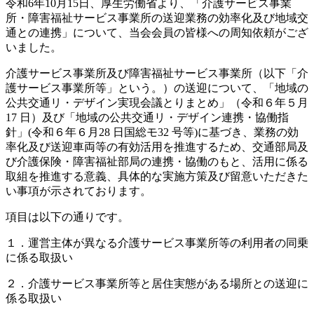
令和6年10月15日、厚生労働省より、「介護サービス事業
所・障害福祉サービス事業所の送迎業務の効率化及び地域交
通との連携」について
、当会会員の皆様への周知依頼がござ
いました。
介護サービス事業所及び障害福祉サービス事業所（以下「介
護サービス事業所等」という。）の送迎について、「地域の
公共交通リ・デザイン実現会議とりまとめ」（令和６年５月
17 日）及び「地域の公共交通リ・デザイン連携・協働指
針」(令和６年６月28 日国総モ32 号等)に基づき、業務の効
率化及び送迎車両等の有効活用を推進するため、交通部局及
び介護保険・障害福祉部局の連携・協働のもと、活用に係る
取組を推進する意義、具体的な実施方策及び留意いただきた
い事項が示されております。
項目は以下の通りです。
１．運営主体が異なる介護サービス事業所等の利用者の同乗
に係る取扱い
２．介護サービス事業所等と居住実態がある場所との送迎に
係る取扱い