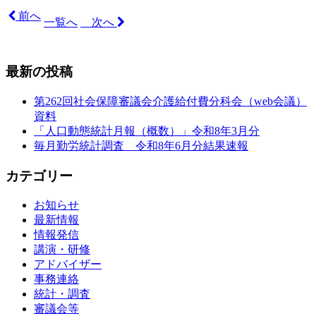
前へ
一覧へ
次へ
最新の投稿
第262回社会保障審議会介護給付費分科会（web会議）
資料
「人口動態統計月報（概数）」令和8年3月分
毎月勤労統計調査 令和8年6月分結果速報
カテゴリー
お知らせ
最新情報
情報発信
講演・研修
アドバイザー
事務連絡
統計・調査
審議会等