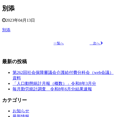
別添
2023年04月13日
別添
次へ
一覧へ
最新の投稿
第262回社会保障審議会介護給付費分科会（web会議）
資料
「人口動態統計月報（概数）」令和8年3月分
毎月勤労統計調査 令和8年6月分結果速報
カテゴリー
お知らせ
最新情報