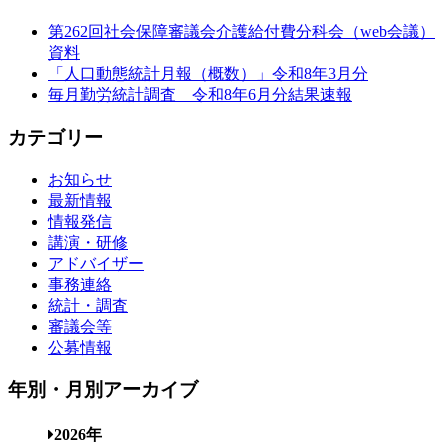
第262回社会保障審議会介護給付費分科会（web会議）
資料
「人口動態統計月報（概数）」令和8年3月分
毎月勤労統計調査 令和8年6月分結果速報
カテゴリー
お知らせ
最新情報
情報発信
講演・研修
アドバイザー
事務連絡
統計・調査
審議会等
公募情報
年別・月別アーカイブ
2026年