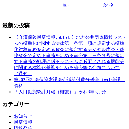
次へ
一覧へ
最新の投稿
【介護保険最新情報vol.1533】地方公共団体情報システ
ムの標準化に関する法律第二条第一項に規定する標準
化対象事務を定める政令に規定するデジタル庁令・総
務省令で定める事務を定める命令第十三条各号に規定
する事務の処理に係るシステムに必要とされる機能等
に関する標準化基準を定める省令等の公布について
（通知）
第262回社会保障審議会介護給付費分科会（web会議）
資料
「人口動態統計月報（概数）」令和8年3月分
カテゴリー
お知らせ
最新情報
情報発信