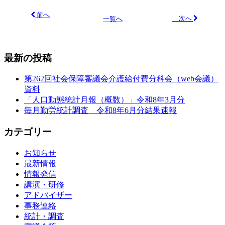
前へ
次へ
一覧へ
最新の投稿
第262回社会保障審議会介護給付費分科会（web会議）
資料
「人口動態統計月報（概数）」令和8年3月分
毎月勤労統計調査 令和8年6月分結果速報
カテゴリー
お知らせ
最新情報
情報発信
講演・研修
アドバイザー
事務連絡
統計・調査