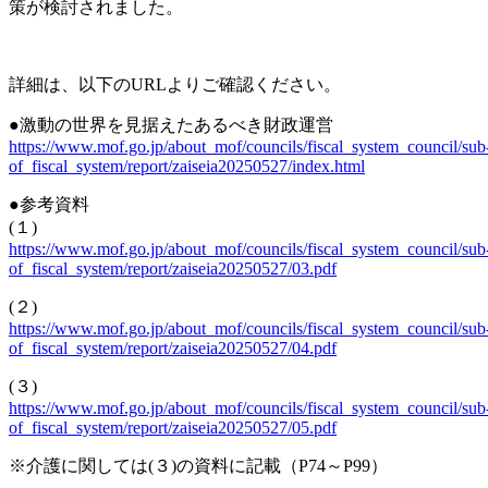
策が検討されました。
詳細は、以下のURLよりご確認ください。
●激動の世界を見据えたあるべき財政運営
https://www.mof.go.jp/about_mof/councils/fiscal_system_council/sub
of_fiscal_system/report/zaiseia20250527/index.html
●参考資料
(１)
https://www.mof.go.jp/about_mof/councils/fiscal_system_council/sub
of_fiscal_system/report/zaiseia20250527/03.pdf
(２)
https://www.mof.go.jp/about_mof/councils/fiscal_system_council/sub
of_fiscal_system/report/zaiseia20250527/04.pdf
(３)
https://www.mof.go.jp/about_mof/councils/fiscal_system_council/sub
of_fiscal_system/report/zaiseia20250527/05.pdf
※介護に関しては(３)の資料に記載
（P74～P99）