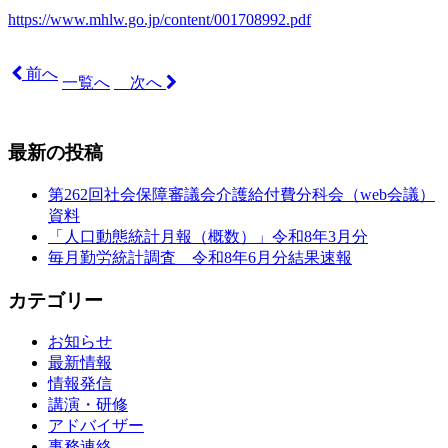
https://www.mhlw.go.jp/content/001708992.pdf
前へ
一覧へ
次へ
最新の投稿
第262回社会保障審議会介護給付費分科会（web会議）
資料
「人口動態統計月報（概数）」令和8年3月分
毎月勤労統計調査 令和8年6月分結果速報
カテゴリー
お知らせ
最新情報
情報発信
講演・研修
アドバイザー
事務連絡