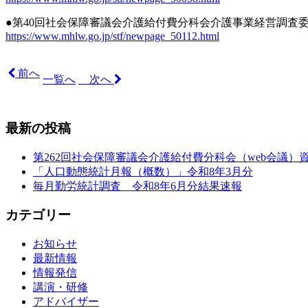
●
第40回社会保障審議会介護給付費分科会介護事業経営調査
https://www.mhlw.go.jp/stf/newpage_50112.html
前へ
一覧へ
次へ
最新の投稿
第262回社会保障審議会介護給付費分科会（web会議）
「人口動態統計月報（概数）」令和8年3月分
毎月勤労統計調査 令和8年6月分結果速報
カテゴリー
お知らせ
最新情報
情報発信
講演・研修
アドバイザー