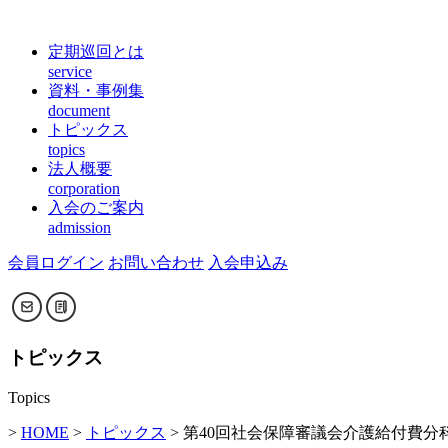
定期巡回とは
service
資料・事例集
document
トピックス
topics
法人概要
corporation
入会のご案内
admission
会員ログイン
お問い合わせ
入会申込み
トピックス
Topics
>
HOME
>
トピックス
> 第40回社会保障審議会介護給付費