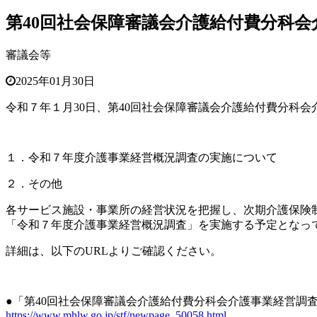
第40回社会保障審議会介護給付費分科
審議会等
2025年01月30日
令和７年１月30日、第40回
社会保障審議会介護給付費分科会
１．
令和７年度介護事業経営概況調査の実施について
２．
その他
各サービス施設・事業所の経営状況を把握し、次期介護保険
「令和７年度介護事業経営概況調査」を実施する予定となっ
詳細は、以下のURLよりご確認ください。
●「第40回社会保障審議会介護給付費分科会介護事業経営調
https://www.mhlw.go.jp/stf/newpage_50058.html