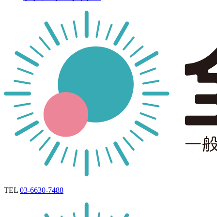
TEL
03-6630-7488