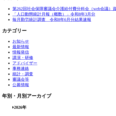
第262回社会保障審議会介護給付費分科会（web会議）
「人口動態統計月報（概数）」令和8年3月分
毎月勤労統計調査 令和8年6月分結果速報
カテゴリー
お知らせ
最新情報
情報発信
講演・研修
アドバイザー
事務連絡
統計・調査
審議会等
公募情報
年別・月別アーカイブ
2026年