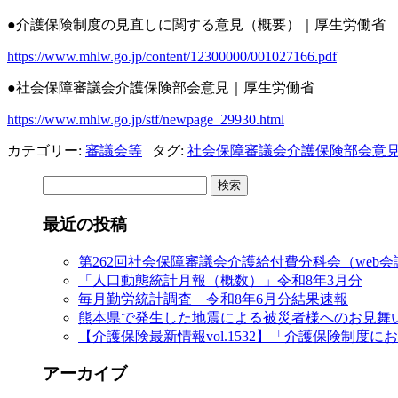
●介護保険制度の見直しに関する意見（概要）
｜厚生労働省
https://www.mhlw.go.jp/content/12300000/001027166.pdf
●社会保障審議会介護保険部会意見
｜厚生労働省
https://www.mhlw.go.jp/stf/newpage_29930.html
カテゴリー:
審議会等
| タグ:
社会保障審議会介護保険部会意
検
索:
最近の投稿
第262回社会保障審議会介護給付費分科会（web
「人口動態統計月報（概数）」令和8年3月分
毎月勤労統計調査 令和8年6月分結果速報
熊本県で発生した地震による被災者様へのお見舞
【介護保険最新情報vol.1532】「介護保険制
アーカイブ