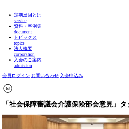
定期巡回とは
service
資料・事例集
document
トピックス
topics
法人概要
corporation
入会のご案内
admission
会員ログイン
お問い合わせ
入会申込み
「
社会保障審議会介護保険部会意見
」タ