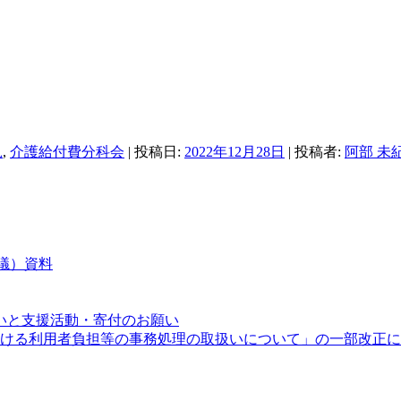
見
,
介護給付費分科会
| 投稿日:
2022年12月28日
|
投稿者:
阿部 未
会議）資料
いと支援活動・寄付のお願い
度における利用者負担等の事務処理の取扱いについて」の一部改正