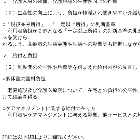
１．介護人材の確保、介護現場の生産性向上の推進
（２）生産性の向上により、負担が軽減され働きやすい介護
○「現役並み所得」、「一定以上所得」の判断基準
・利用者負担が２割となる「一定以上所得」の判断基準の見
スを受けら
れるよう、高齢者の生活実態や生活への影響等も把握しなが
２．給付と負担
（２）制度間の公平性や均衡等を踏まえた給付内容の見直し
○多床室の室料負担
・老健施設及び介護医療院について、在宅との負担の公平性
けて結論を得る。
○ケアマネジメントに関する給付の在り方
・利用者やケアマネジメントに与える影響、他サービスとの
詳細は以下URLよりご確認ください。