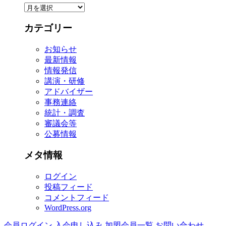
ア
ー
カテゴリー
カ
イ
お知らせ
ブ
最新情報
情報発信
講演・研修
アドバイザー
事務連絡
統計・調査
審議会等
公募情報
メタ情報
ログイン
投稿フィード
コメントフィード
WordPress.org
会員ログイン
入会申し込み
加盟会員一覧
お問い合わせ