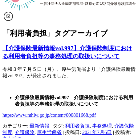
「
利用者負担
」タグアーカイブ
【介護保険最新情報vol.997】介護保険制度におけ
る利用者負担等の事務処理の取扱いについて
令和３年７月５日（月）、厚生労働省より「介護保険最新情
報
vol.997
」が発出されました。
介護保険最新情報vol.997 介護保険制度における利用
者負担等の事務処理の取扱いについて
https://www.mhlw.go.jp/content/000801668.pdf
カテゴリー:
最新情報
| タグ:
利用者負担
,
事務処理
,
介護保険
制度
,
介護保険
,
厚生労働省
| 投稿日:
2021年7月6日
|
投稿者: