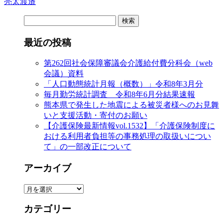
亮太渡邉
検
索:
最近の投稿
第262回社会保障審議会介護給付費分科会（web
会議）資料
「人口動態統計月報（概数）」令和8年3月分
毎月勤労統計調査 令和8年6月分結果速報
熊本県で発生した地震による被災者様へのお見舞
いと支援活動・寄付のお願い
【介護保険最新情報vol.1532】「介護保険制度に
おける利用者負担等の事務処理の取扱いについ
て」の一部改正について
アーカイブ
ア
ー
カテゴリー
カ
イ