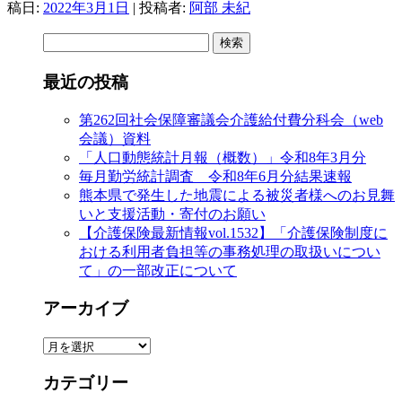
稿日:
2022年3月1日
|
投稿者:
阿部 未紀
検
索:
最近の投稿
第262回社会保障審議会介護給付費分科会（web
会議）資料
「人口動態統計月報（概数）」令和8年3月分
毎月勤労統計調査 令和8年6月分結果速報
熊本県で発生した地震による被災者様へのお見舞
いと支援活動・寄付のお願い
【介護保険最新情報vol.1532】「介護保険制度に
おける利用者負担等の事務処理の取扱いについ
て」の一部改正について
アーカイブ
ア
ー
カテゴリー
カ
イ