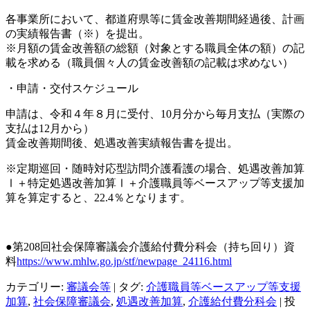
各事業所において、都道府県等に賃金改善期間経過後、計画
の実績報告書（※）を提出。
※月額の賃金改善額の総額（対象とする職員全体の額）の記
載を求める（職員個々人の賃金改善額の記載は求めない）
・申請・交付スケジュール
申請は、令和４年８月に受付、10月分から毎月支払（実際の
支払は12月から）
賃金改善期間後、処遇改善実績報告書を提出。
※定期巡回・随時対応型訪問介護看護の場合、処遇改善加算
Ⅰ＋特定処遇改善加算Ⅰ＋介護職
員等ベースアップ等支援加
算を算定すると、22.4％となります。
●第208回社会保障審議会介護給付費分科会（持ち回り）資
料
https://www.mhlw.go.jp/stf/newpage_24116.html
カテゴリー:
審議会等
| タグ:
介護職員等ベースアップ等支援
加算
,
社会保障審議会
,
処遇改善加算
,
介護給付費分科会
| 投