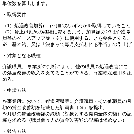
単位数を算出します。
・取得要件
（1）処遇改善加算(Ⅰ)～(Ⅲ)のいずれかを取得していること
（2）賃上げ効果の継続に資するよう、加算額の2/3は介護職
員等のベースアップ等（※）に使用することを要件とする。
※「基本給」又は「決まって毎月支払われる手当」の引上げ
・対象となる職種
介護職員、 事業所の判断により、他の職員の処遇改善にこ
の処遇改善の収入を充てることができるよう柔軟な運用を認
める。
・申請方法
各事業所において、都道府県等に介護職員・その他職員の月
額の賃金改善額を記載した計画書（※）を提出。
※月額の賃金改善額の総額（対象とする職員全体の額）の記
載を求める（職員個々人の賃金改善額の記載は求めない）
・報告方法