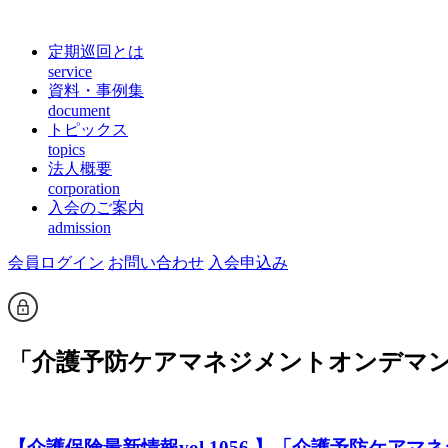
定期巡回とは
service
資料・事例集
document
トピックス
topics
法人概要
corporation
入会のご案内
admission
会員ログイン
お問い合わせ
入会申込み
「
介護予防ケアマネジメントオンデマ
【介護保険最新情報vol.1056 】「介護予防ケ