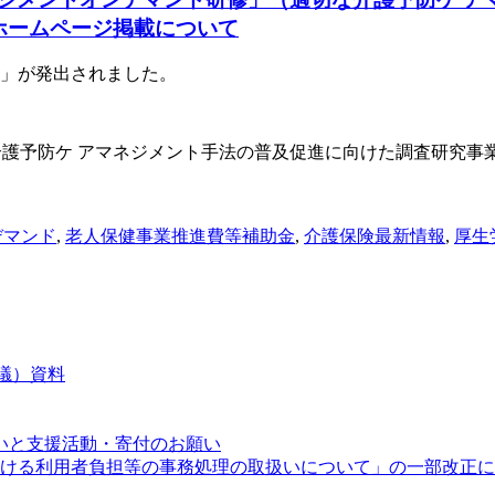
ホームページ掲載について
」が発出されました。
護予防ケ アマネジメント手法の普及促進に向けた調査研究事
デマンド
,
老人保健事業推進費等補助金
,
介護保険最新情報
,
厚生
会議）資料
いと支援活動・寄付のお願い
度における利用者負担等の事務処理の取扱いについて」の一部改正