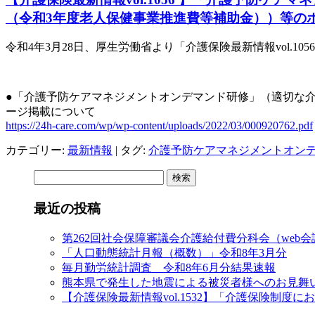
（令和3年度老人保健事業推進費等補助金））等の
令和4年3月28日、厚生労働省より「介護保険最新情報
vol.1056
●「介護予防ケアマネジメントオンデマンド研修」（適切な介
ージ掲載について
https://24h-care.com/wp/wp-content/uploads/2022/03/000920762.pdf
カテゴリー:
最新情報
| タグ:
介護予防ケアマネジメントオン
検
索:
最近の投稿
第262回社会保障審議会介護給付費分科会（web
「人口動態統計月報（概数）」令和8年3月分
毎月勤労統計調査 令和8年6月分結果速報
熊本県で発生した地震による被災者様へのお見舞
【介護保険最新情報vol.1532】「介護保険制