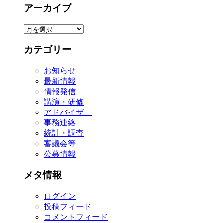
アーカイブ
ア
ー
カテゴリー
カ
イ
お知らせ
ブ
最新情報
情報発信
講演・研修
アドバイザー
事務連絡
統計・調査
審議会等
公募情報
メタ情報
ログイン
投稿フィード
コメントフィード