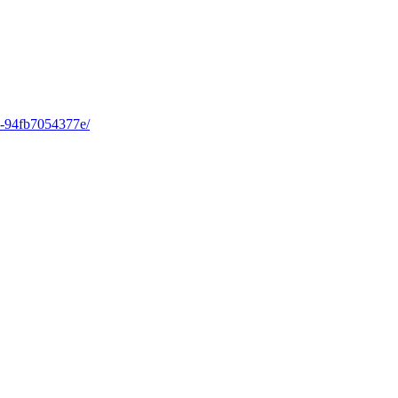
29-94fb7054377e/