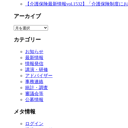
【介護保険最新情報vol.1532】「介護保険制
アーカイブ
ア
ー
カテゴリー
カ
イ
お知らせ
ブ
最新情報
情報発信
講演・研修
アドバイザー
事務連絡
統計・調査
審議会等
公募情報
メタ情報
ログイン