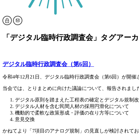
「
デジタル臨時行政調査会
」タグアー
デジタル臨時行政調査会（第6回）
令和4年12月21日、デジタル臨時行政調査会（第6回）が開催
当会では、
とりまとめに向けた議論について
、
報告されまし
デジタル原則を踏まえた工程表の確定とデジタル規制改
デジタル人材を含む民間人材の採用円滑化について
機動的で柔軟な政策形成・評価の在り方等について
意見交換
かねてより「7項目のアナログ規制」の見直しが検討されてお