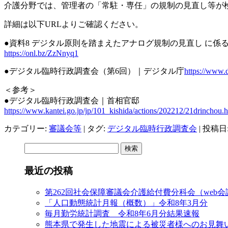
介護分野では、管理者の「常駐・専任」の規制の見直し等が
詳細は以下URLよりご確認ください。
●
資料8 デジタル原則を踏まえたアナログ規制の見直し に係
https://onl.bz/ZzNnyq1
●デジタル臨時行政調査会（第6回）
｜デジタル庁
https://www.d
＜参考＞
●デジタル臨時行政調査会｜首相官邸
https://www.kantei.go.jp/jp/101_kishida/actions/202212/21drinchou.
カテゴリー:
審議会等
| タグ:
デジタル臨時行政調査会
| 投稿日
検
索:
最近の投稿
第262回社会保障審議会介護給付費分科会（web
「人口動態統計月報（概数）」令和8年3月分
毎月勤労統計調査 令和8年6月分結果速報
熊本県で発生した地震による被災者様へのお見舞