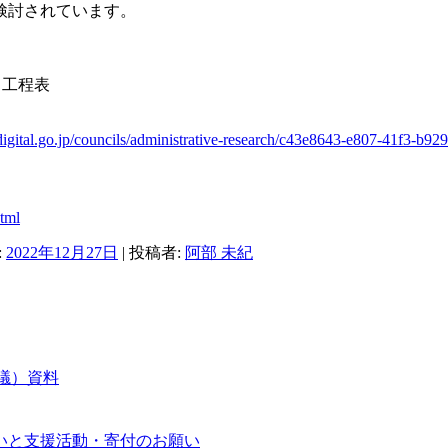
検討さ
れています。
る工程表
igital.go.jp/councils/administrative-research/c43e8643-e807-41f3-b9
html
:
2022年12月27日
|
投稿者:
阿部 未紀
会議）資料
いと支援活動・寄付のお願い