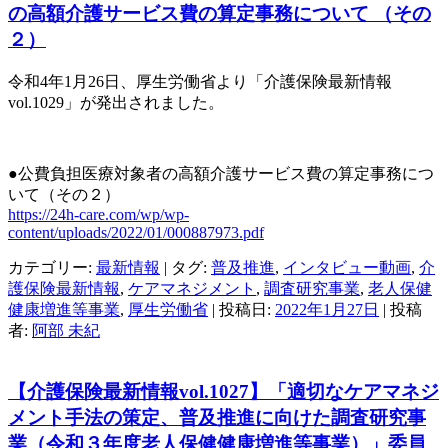
の高額介護サービス費の算定事務について （その
２）
令和4年1月26日、厚生労働省より「介護保険最新情報
vol.1029
」が発出されました。
●公費負担医療対象者の高額介護サービス費の算定事務につ
いて（その２）
https://24h-care.com/wp/wp-
content/uploads/2022/01/000887973.pdf
カテゴリー:
最新情報
| タグ:
普及推進
,
インタビュー動画
,
介
護保険最新情報
,
ケアマネジメント
,
調査研究事業
,
老人保健
健康増進等事業
,
厚生労働省
| 投稿日:
2022年1月27日
|
投稿
者:
阿部 未紀
【介護保険最新情報vol.1027】「適切なケアマネジ
メント手法の策定、普及推進に向けた調査研究事
業（令和３年度老人保健健康増進等事業）」委員