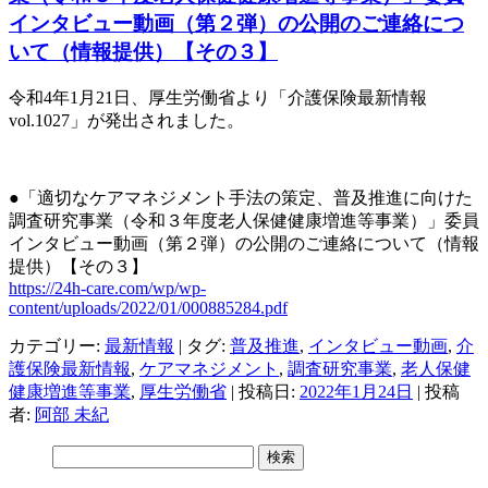
インタビュー動画（第２弾）の公開のご連絡につ
いて（情報提供）【その３】
令和4年1月21日、厚生労働省より「介護保険最新情報
vol.1027
」が発出されました。
●「適切なケアマネジメント手法の策定、普及推進に向けた
調査研究事業（令和３年度老人保健健康増進等事業）」委員
インタビュー動画（第２弾）の公開のご連絡について（情報
提供）【その３】
https://24h-care.com/wp/wp-
content/uploads/2022/01/000885284.pdf
カテゴリー:
最新情報
| タグ:
普及推進
,
インタビュー動画
,
介
護保険最新情報
,
ケアマネジメント
,
調査研究事業
,
老人保健
健康増進等事業
,
厚生労働省
| 投稿日:
2022年1月24日
|
投稿
者:
阿部 未紀
検
索: