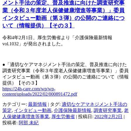
メント手法の策定、普及推進に向けた調査研究事
業（令和３年度老人保健健康増進等事業）」委員
インタビュー動画（第３弾）の公開のご連絡につ
いて（情報提供）【その３】
令和4年2月1日、厚生労働省より「介護保険最新情報
vol.1032
」が発出されました。
●「適切なケアマネジメント手法の策定、普及推進に向けた
調査研究事業（令和３年度老人保健健康増進等事業）」委員
インタビュー動画（第３弾）の公開のご連絡について（情報
提供）【その３】
https://24h-care.com/wp/wp-
content/uploads/2022/02/000891472.pdf
カテゴリー:
最新情報
| タグ:
適切なケアマネジメント手法の
策定
,
インタビュー動画
,
介護保険最新情報
,
調査研究事業
,
老
人保健健康増進等事業
,
厚生労働省
| 投稿日:
2022年2月2日
|
投稿者:
阿部 未紀