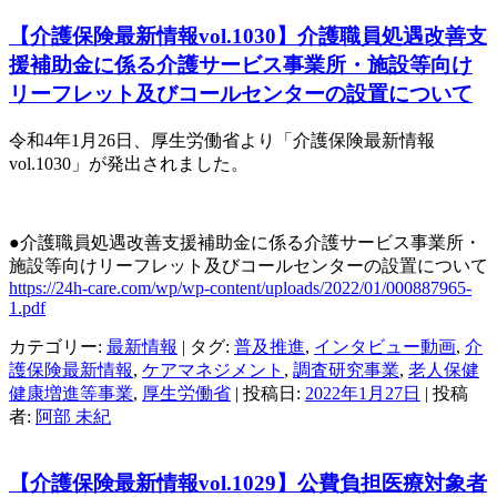
【介護保険最新情報vol.1030】介護職員処遇改善支
援補助金に係る介護サービス事業所・施設等向け
リーフレット及びコールセンターの設置について
令和4年1月26日、厚生労働省より「介護保険最新情報
vol.1030
」が発出されました。
●介護職員処遇改善支援補助金に係る介護サービス事業所・
施設等向けリーフレット及びコールセンターの設置について
https://24h-care.com/wp/wp-content/uploads/2022/01/000887965-
1.pdf
カテゴリー:
最新情報
| タグ:
普及推進
,
インタビュー動画
,
介
護保険最新情報
,
ケアマネジメント
,
調査研究事業
,
老人保健
健康増進等事業
,
厚生労働省
| 投稿日:
2022年1月27日
|
投稿
者:
阿部 未紀
【介護保険最新情報vol.1029】公費負担医療対象者