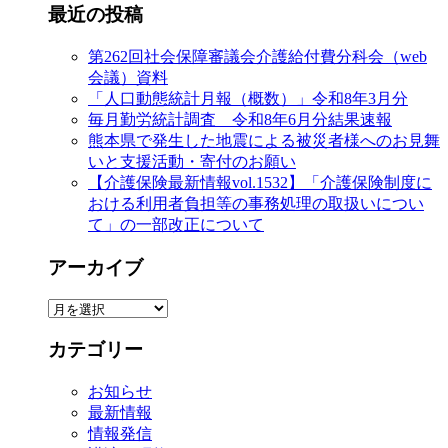
最近の投稿
第262回社会保障審議会介護給付費分科会（web
会議）資料
「人口動態統計月報（概数）」令和8年3月分
毎月勤労統計調査 令和8年6月分結果速報
熊本県で発生した地震による被災者様へのお見舞
いと支援活動・寄付のお願い
【介護保険最新情報vol.1532】「介護保険制度に
おける利用者負担等の事務処理の取扱いについ
て」の一部改正について
アーカイブ
ア
ー
カテゴリー
カ
イ
お知らせ
ブ
最新情報
情報発信