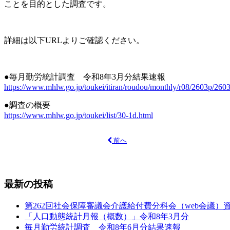
ことを目的とした調査です。
詳細は以下URLよりご確認ください。
●毎月勤労統計調査 令和8年3月分結果速報
https://www.mhlw.go.jp/toukei/itiran/roudou/monthly/r08/2603p/260
●調査の概要
https://www.mhlw.go.jp/toukei/list/30-1d.html
前へ
最新の投稿
第262回社会保障審議会介護給付費分科会（web会議）
「人口動態統計月報（概数）」令和8年3月分
毎月勤労統計調査 令和8年6月分結果速報