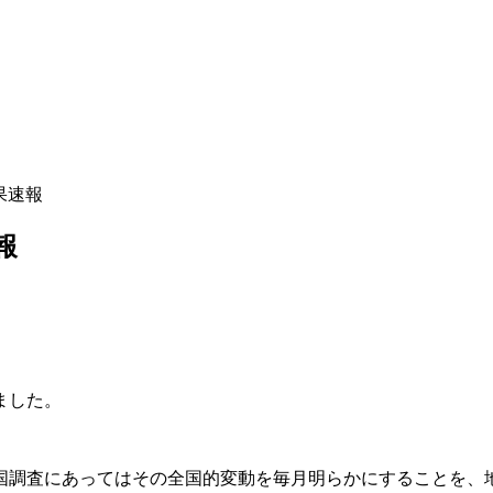
果速報
報
ました。
国調査にあってはその全国的変動を毎月明らかにすることを、