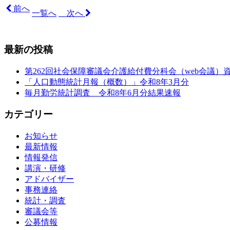
前へ
一覧へ
次へ
最新の投稿
第262回社会保障審議会介護給付費分科会（web会議）
「人口動態統計月報（概数）」令和8年3月分
毎月勤労統計調査 令和8年6月分結果速報
カテゴリー
お知らせ
最新情報
情報発信
講演・研修
アドバイザー
事務連絡
統計・調査
審議会等
公募情報