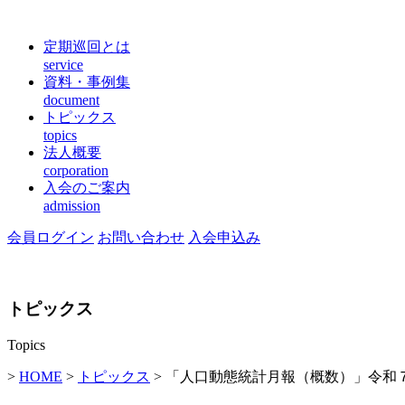
定期巡回とは
service
資料・事例集
document
トピックス
topics
法人概要
corporation
入会のご案内
admission
会員ログイン
お問い合わせ
入会申込み
トピックス
Topics
>
HOME
>
トピックス
> 「人口動態統計月報（概数）」令和