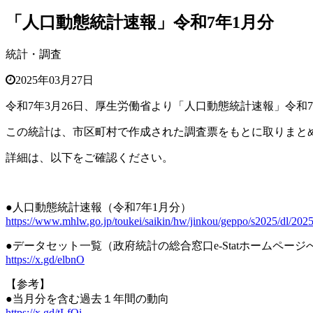
「人口動態統計速報」令和7年1月分
統計・調査
2025年03月27日
令和7年3月26日、厚生労働省より「人口動態統計速報」令和
この統計は、市区町村で作成された調査票をもとに取りまと
詳細は、以下をご確認ください。
●人口動態統計速報（令和7年1月分）
https://www.mhlw.go.jp/toukei/saikin/hw/jinkou/geppo/s2025/dl/202
●データセット一覧（政府統計の総合窓口e-Statホームペー
https://x.gd/elbnO
【参考】
●当月分を含む過去１年間の動向
https://x.gd/tLfOi