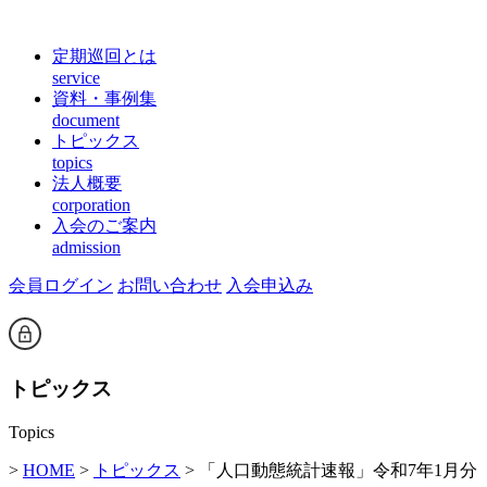
定期巡回とは
service
資料・事例集
document
トピックス
topics
法人概要
corporation
入会のご案内
admission
会員ログイン
お問い合わせ
入会申込み
トピックス
Topics
>
HOME
>
トピックス
> 「人口動態統計速報」令和7年1月分