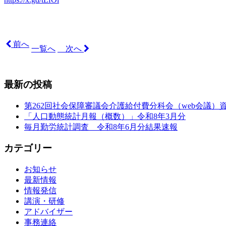
前へ
一覧へ
次へ
最新の投稿
第262回社会保障審議会介護給付費分科会（web会議）
「人口動態統計月報（概数）」令和8年3月分
毎月勤労統計調査 令和8年6月分結果速報
カテゴリー
お知らせ
最新情報
情報発信
講演・研修
アドバイザー
事務連絡