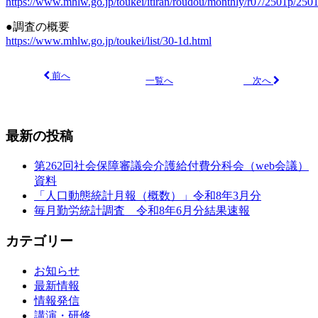
https://www.mhlw.go.jp/toukei/itiran/roudou/monthly/r07/2501p/250
●調査の概要
https://www.mhlw.go.jp/toukei/list/30-1d.html
前へ
次へ
一覧へ
最新の投稿
第262回社会保障審議会介護給付費分科会（web会議）
資料
「人口動態統計月報（概数）」令和8年3月分
毎月勤労統計調査 令和8年6月分結果速報
カテゴリー
お知らせ
最新情報
情報発信
講演・研修